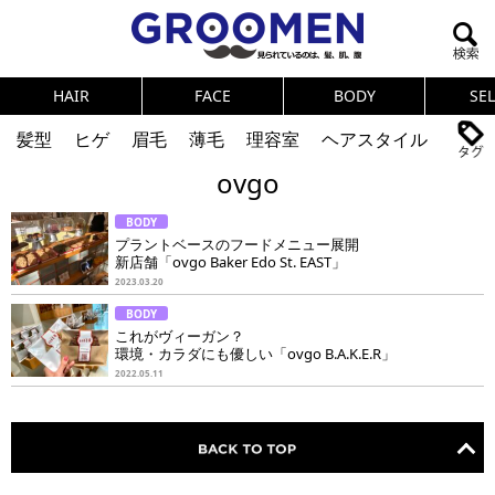
HAIR
FACE
BODY
SE
髪型
ヒゲ
眉毛
薄毛
理容室
ヘアスタイル
ovgo
ヘアカタログ
体臭
ニオイ
連載
BODY
メンズコスメ
NEWS
PICK UP
筋肉
女の本音
プラントベースのフードメニュー展開
新店舗「ovgo Baker Edo St. EAST」
テストステロン
海外セレブ
眉毛
メタボ
2023.03.20
BODY
健康
スキンケア
食事
調査結果
これがヴィーガン？
環境・カラダにも優しい「ovgo B.A.K.E.R」
2022.05.11
トレーニング
好印象な男
頭皮ケア
ダイエット
理容室