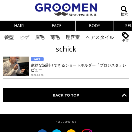
HAIR
FACE
BODY
SE
髪型
ヒゲ
眉毛
薄毛
理容室
ヘアスタイル
schick
ヘアカタログ
体臭
ニオイ
連載
FACE
メンズコスメ
NEWS
PICK UP
筋肉
女の本音
絶妙な深剃りできるショートホルダー「プロジスタ」レ
ビュー
テストステロン
海外セレブ
眉毛
メタボ
2026.06.28
健康
スキンケア
食事
調査結果
トレーニング
好印象な男
頭皮ケア
ダイエット
理容室