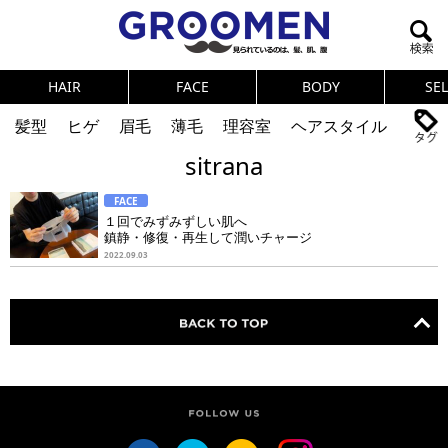
HAIR
FACE
BODY
SE
髪型
ヒゲ
眉毛
薄毛
理容室
ヘアスタイル
sitrana
ヘアカタログ
体臭
ニオイ
連載
FACE
メンズコスメ
NEWS
PICK UP
筋肉
女の本音
１回でみずみずしい肌へ
鎮静・修復・再生して潤いチャージ
テストステロン
海外セレブ
眉毛
メタボ
2022.09.03
健康
スキンケア
食事
調査結果
トレーニング
好印象な男
頭皮ケア
ダイエット
理容室