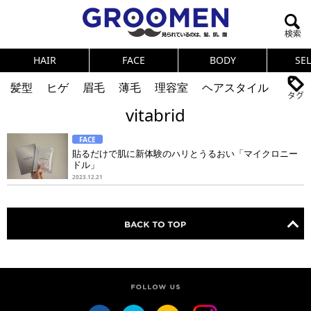
HAIR
FACE
BODY
SE
髪型
ヒゲ
眉毛
薄毛
理容室
ヘアスタイル
vitabrid
ヘアカタログ
体臭
ニオイ
連載
FACE
メンズコスメ
NEWS
PICK UP
筋肉
女の本音
貼るだけで肌に新体験のハリとうるおい「マイクロニー
ドル」
テストステロン
海外セレブ
眉毛
メタボ
2023.12.21
健康
スキンケア
食事
調査結果
トレーニング
好印象な男
頭皮ケア
ダイエット
理容室