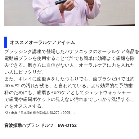
オススメオーラルケアアイテム
ブラッシング講座で登場したパナソニックのオーラルケア商品
電動歯ブラシを使用することで誰でも簡単に効率よく歯垢を除
去できる。磨き方に自信がない人、オーラルケアに力を入れた
い人にピッタリだ。
また、キレイに歯磨きをしたつもりでも、歯ブラシだけでは約
40％*2 の汚れが残る、と言われている。より効果的な予防歯
科のためにも、歯磨き+αのケアとしてジェットウォッシャー
で歯間や歯周ポケットの見えない汚れまでしっかり洗浄するこ
とをオススメする。
*2：出典「日本歯科保存学雑誌,48,272（2005）」
音波振動ハブラシ ドルツ EW-DT52