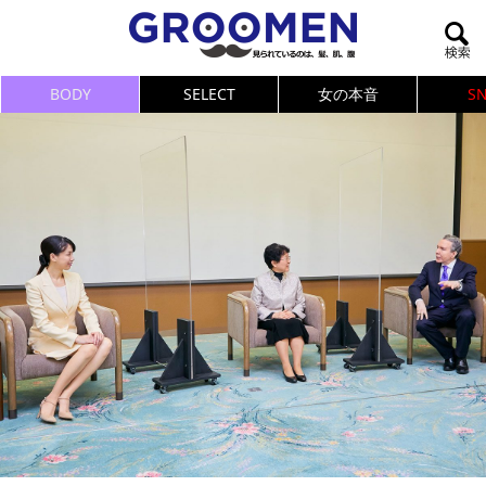
BODY
SELECT
女の本音
S