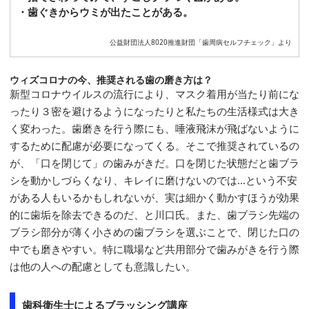
・歯ぐきからウミが出たことがある。
公益財団法人8020推進財団「歯周病セルフチェック」より
ウィズコロナの今、推奨される歯の磨き方は？
新型コロナウイルスの流行により、マスク着用が当たり前にな
ったり３密を避けるようになったりと私たちの生活様式は大き
く変わった。歯磨きを行う際にも、唾液飛沫が飛ばないように
するために配慮が必要になってくる。そこで推奨されているの
が、「口を閉じて」の歯みがきだ。口を閉じた状態だと歯ブラ
シを動かしづらくなり、キレイに磨けないのでは…という不安
がある人もいるかもしれないが、実は細かく動かすほうが効果
的に歯垢を除去できるのだ、と川口氏。また、歯ブラシ先端の
ブラシ部分が薄く小さめの歯ブラシを選ぶことで、閉じた口の
中でも磨きやすい。特に職場など共用部分で歯みがきを行う際
は他の人への配慮としても意識したい。
歯科衛生士によるブラッシング講座