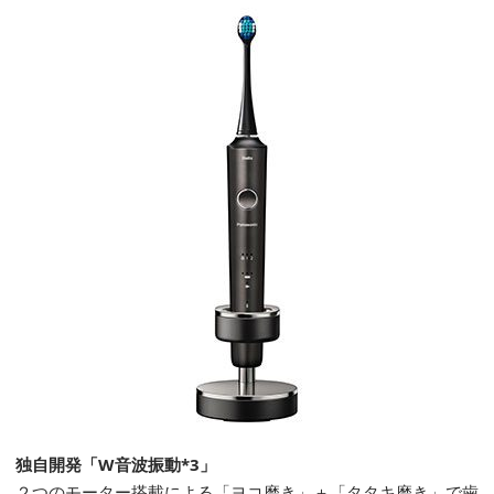
独自開発「W音波振動*3」
２つのモーター搭載による「ヨコ磨き」＋「タタキ磨き」で歯