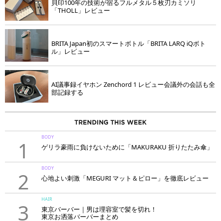
貝印100年の技術が宿るフルメタル５枚刃カミソリ
「THOLL」レビュー
BRITA Japan初のスマートボトル「BRITA LARQ iQボト
ル」レビュー
AI議事録イヤホン Zenchord 1 レビュー会議外の会話も全
部記録する
BODY
1
ゲリラ豪雨に負けないために「MAKURAKU 折りたたみ傘」
BODY
2
心地よい刺激「MEGURI マット＆ピロー」を徹底レビュー
HAIR
3
東京バーバー｜男は理容室で髪を切れ！
東京お洒落バーバーまとめ