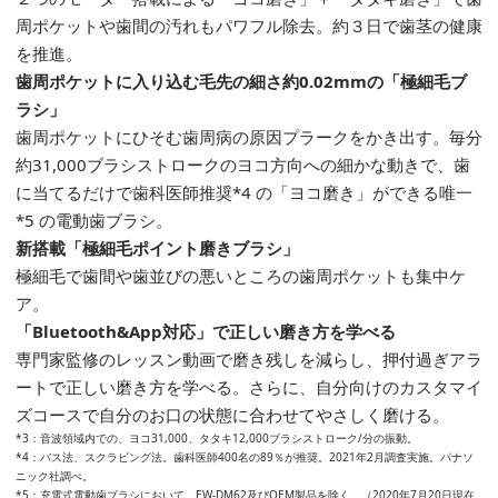
周ポケットや歯間の汚れもパワフル除去。約３日で歯茎の健康
を推進。
歯周ポケットに入り込む毛先の細さ約0.02mmの「極細毛ブ
ラシ」
歯周ポケットにひそむ歯周病の原因プラークをかき出す。毎分
約31,000ブラシストロークのヨコ方向への細かな動きで、歯
に当てるだけで歯科医師推奨*4 の「ヨコ磨き」ができる唯一
*5 の電動歯ブラシ。
新搭載「極細毛ポイント磨きブラシ」
極細毛で歯間や歯並びの悪いところの歯周ポケットも集中ケ
ア。
「Bluetooth&App対応」で正しい磨き方を学べる
専門家監修のレッスン動画で磨き残しを減らし、押付過ぎアラ
ートで正しい磨き方を学べる。さらに、自分向けのカスタマイ
ズコースで自分のお口の状態に合わせてやさしく磨ける。
*3：音波領域内での、ヨコ31,000、タタキ12,000ブラシストローク/分の振動。
*4：バス法、スクラビング法。歯科医師400名の89％が推奨。2021年2月調査実施。パナソ
ニック社調べ。
*5：充電式電動歯ブラシにおいて。EW-DM62及びOEM製品を除く。（2020年7月20日現在