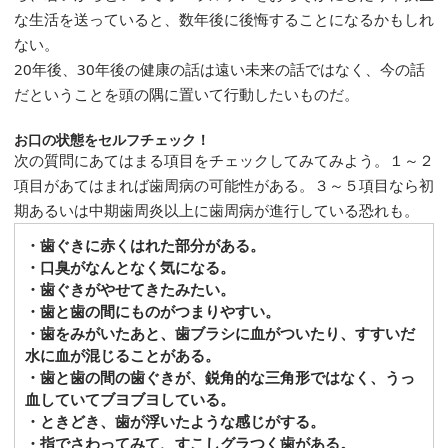
な生活を送っていると、数年後に後悔することになるかもしれ
ない。
20年後、30年後の健康の話は遠い未来の話ではなく、今の話
だということを頭の隅に置いて行動したいものだ。
お口の状態をセルフチェック！
次の質問にあてはまる項目をチェックしてみてみよう。１～２
項目があてはまれば歯周病の可能性がある。３～５項目なら初
期あるいは中期歯周炎以上に歯周病が進行している恐れも。
・歯ぐきに赤くはれた部分がある。
・口臭がなんとなく気になる。
・歯ぐきがやせてきたみたい。
・歯と歯の間にものがつまりやすい。
・歯をみがいたあと、歯ブラシに血がついたり、すすいだ
水に血が混じることがある。
・歯と歯の間の歯ぐきが、鋭角的な三角形ではなく、うっ
血していてブヨブヨしている。
・ときどき、歯が浮いたような感じがする。
・指でさわってみて、すこしグラつく歯がある。