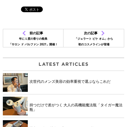
前の記事
次の記事
年に１度の香りの祭典
「ジェラート ピケ オム」から
「サロン ド パルファン 2021」開催！
初のコスメラインが登場
次世代のメンズ美容の効率重視で選ぶならこれだ
持つだけで差がつく 大人の高機能魔法瓶「タイガー魔法
瓶」