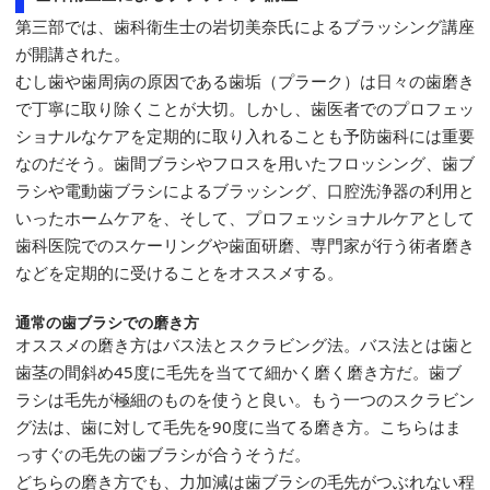
第三部では、歯科衛生士の岩切美奈氏によるブラッシング講座
が開講された。
むし歯や歯周病の原因である歯垢（プラーク）は日々の歯磨き
で丁寧に取り除くことが大切。しかし、歯医者でのプロフェッ
ショナルなケアを定期的に取り入れることも予防歯科には重要
なのだそう。歯間ブラシやフロスを用いたフロッシング、歯ブ
ラシや電動歯ブラシによるブラッシング、口腔洗浄器の利用と
いったホームケアを、そして、プロフェッショナルケアとして
歯科医院でのスケーリングや歯面研磨、専門家が行う術者磨き
などを定期的に受けることをオススメする。
通常の歯ブラシでの磨き方
オススメの磨き方はバス法とスクラビング法。バス法とは歯と
歯茎の間斜め45度に毛先を当てて細かく磨く磨き方だ。歯ブ
ラシは毛先が極細のものを使うと良い。もう一つのスクラビン
グ法は、歯に対して毛先を90度に当てる磨き方。こちらはま
っすぐの毛先の歯ブラシが合うそうだ。
どちらの磨き方でも、力加減は歯ブラシの毛先がつぶれない程