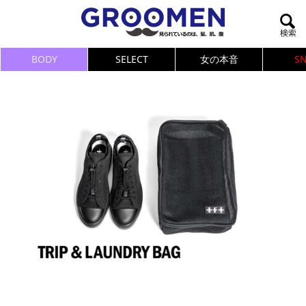
BODY
SELECT
女の本音
S