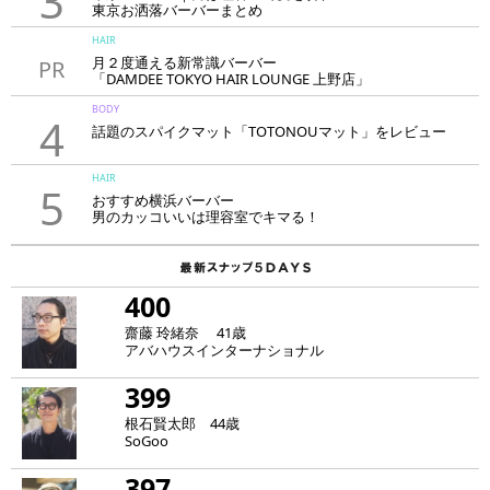
3
東京お洒落バーバーまとめ
HAIR
月２度通える新常識バーバー
PR
「DAMDEE TOKYO HAIR LOUNGE 上野店」
BODY
4
話題のスパイクマット「TOTONOUマット」をレビュー
HAIR
5
おすすめ横浜バーバー
男のカッコいいは理容室でキマる！
400
齋藤 玲緒奈 41歳
アバハウスインターナショナル
399
根石賢太郎 44歳
SoGoo
397