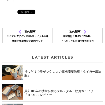
前の記事
次の記事
ミニマルデザイン100%リサイクル生地
原材料は豆100%「ZENB」
機能的収納性な先進的バッグ
もっちりとした麺で驚きの旨さ
持つだけで差がつく 大人の高機能魔法瓶「タイガー魔法
瓶」
貝印100年の技術が宿るフルメタル５枚刃カミソリ
「THOLL」レビュー