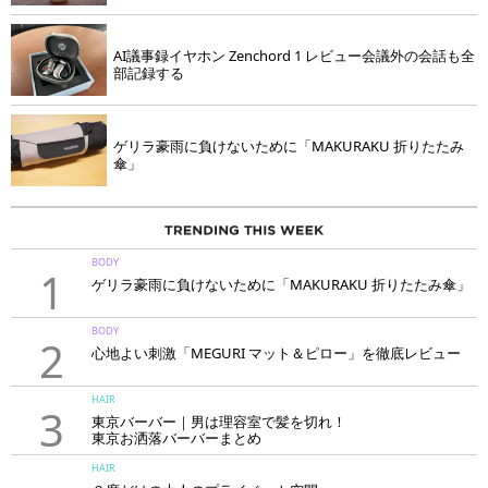
AI議事録イヤホン Zenchord 1 レビュー会議外の会話も全
部記録する
ゲリラ豪雨に負けないために「MAKURAKU 折りたたみ
傘」
BODY
1
ゲリラ豪雨に負けないために「MAKURAKU 折りたたみ傘」
BODY
2
心地よい刺激「MEGURI マット＆ピロー」を徹底レビュー
HAIR
3
東京バーバー｜男は理容室で髪を切れ！
東京お洒落バーバーまとめ
HAIR