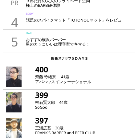
３席だけの大人のプライベート空間
PR
極上のBARBER体験
「LAVIE NEW STANDARD BARBER HANARE新宿店」
BODY
4
話題のスパイクマット「TOTONOUマット」をレビュー
HAIR
5
おすすめ横浜バーバー
男のカッコいいは理容室でキマる！
400
齋藤 玲緒奈 41歳
アバハウスインターナショナル
399
根石賢太郎 44歳
SoGoo
397
三浦広基 30歳
FRANK‘S BARBER and BEER CLUB