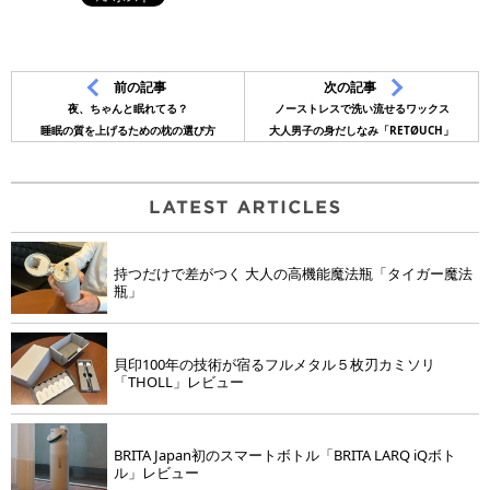
前の記事
次の記事
夜、ちゃんと眠れてる？
ノーストレスで洗い流せるワックス
睡眠の質を上げるための枕の選び方
大人男子の身だしなみ「RETØUCH」
持つだけで差がつく 大人の高機能魔法瓶「タイガー魔法
瓶」
貝印100年の技術が宿るフルメタル５枚刃カミソリ
「THOLL」レビュー
BRITA Japan初のスマートボトル「BRITA LARQ iQボト
ル」レビュー