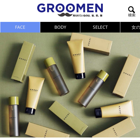
FACE
BODY
SELECT
女