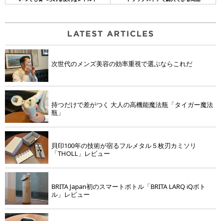
次世代のメンズ美容の効率重視で選ぶならこれだ
持つだけで差がつく 大人の高機能魔法瓶「タイガー魔法
瓶」
貝印100年の技術が宿るフルメタル５枚刃カミソリ
「THOLL」レビュー
BRITA Japan初のスマートボトル「BRITA LARQ iQボト
ル」レビュー