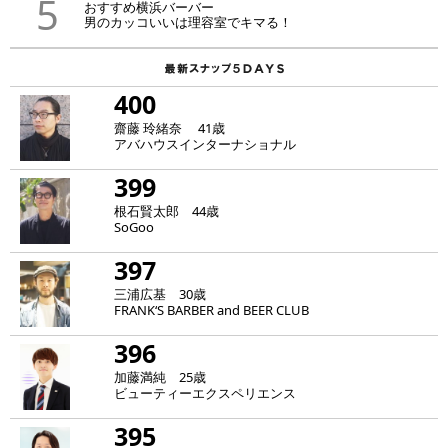
5
おすすめ横浜バーバー
男のカッコいいは理容室でキマる！
400
齋藤 玲緒奈 41歳
アバハウスインターナショナル
399
根石賢太郎 44歳
SoGoo
397
三浦広基 30歳
FRANK‘S BARBER and BEER CLUB
396
加藤満純 25歳
ビューティーエクスペリエンス
395