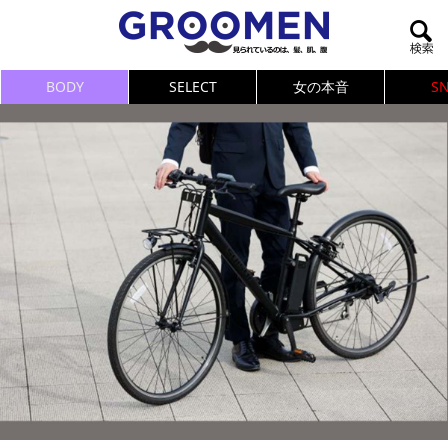
BODY
SELECT
女の本音
S