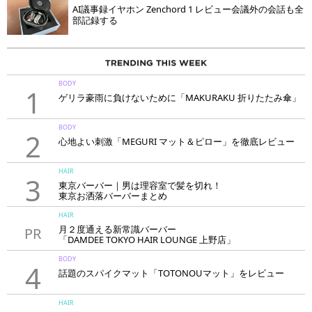
AI議事録イヤホン Zenchord 1 レビュー会議外の会話も全
部記録する
BODY
1
ゲリラ豪雨に負けないために「MAKURAKU 折りたたみ傘」
BODY
2
心地よい刺激「MEGURI マット＆ピロー」を徹底レビュー
HAIR
3
東京バーバー｜男は理容室で髪を切れ！
東京お洒落バーバーまとめ
HAIR
月２度通える新常識バーバー
PR
「DAMDEE TOKYO HAIR LOUNGE 上野店」
BODY
4
話題のスパイクマット「TOTONOUマット」をレビュー
HAIR