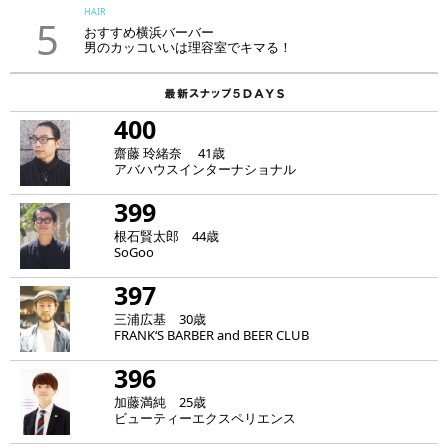
HAIR
5
おすすめ横浜バーバー
男のカッコいいは理容室でキマる！
400
齋藤 玲緒奈 41歳
アバハウスインターナショナル
399
根石賢太郎 44歳
SoGoo
397
三浦広基 30歳
FRANK‘S BARBER and BEER CLUB
396
加藤満純 25歳
ビューティーエクスペリエンス