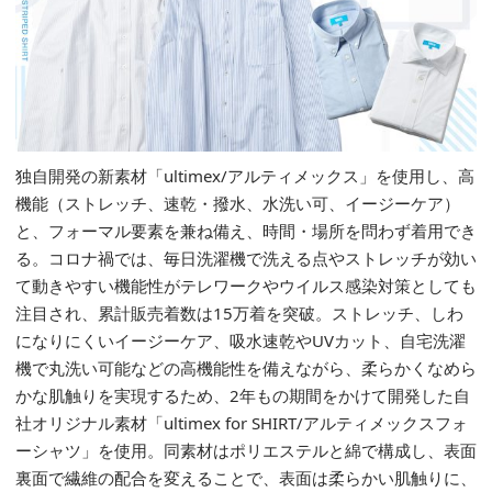
独自開発の新素材「ultimex/アルティメックス」を使用し、高
機能（ストレッチ、速乾・撥水、水洗い可、イージーケア）
と、フォーマル要素を兼ね備え、時間・場所を問わず着用でき
る。コロナ禍では、毎日洗濯機で洗える点やストレッチが効い
て動きやすい機能性がテレワークやウイルス感染対策としても
注目され、累計販売着数は15万着を突破。ストレッチ、しわ
になりにくいイージーケア、吸水速乾やUVカット、自宅洗濯
機で丸洗い可能などの高機能性を備えながら、柔らかくなめら
かな肌触りを実現するため、2年もの期間をかけて開発した自
社オリジナル素材「ultimex for SHIRT/アルティメックスフォ
ーシャツ」を使用。同素材はポリエステルと綿で構成し、表面
裏面で繊維の配合を変えることで、表面は柔らかい肌触りに、