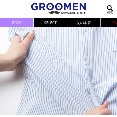
BODY
SELECT
女の本音
S