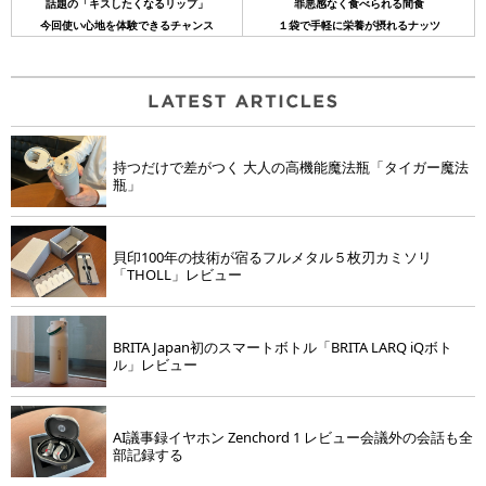
話題の「キスしたくなるリップ」
罪悪感なく食べられる間食
今回使い心地を体験できるチャンス
１袋で手軽に栄養が摂れるナッツ
持つだけで差がつく 大人の高機能魔法瓶「タイガー魔法
瓶」
貝印100年の技術が宿るフルメタル５枚刃カミソリ
「THOLL」レビュー
BRITA Japan初のスマートボトル「BRITA LARQ iQボト
ル」レビュー
AI議事録イヤホン Zenchord 1 レビュー会議外の会話も全
部記録する