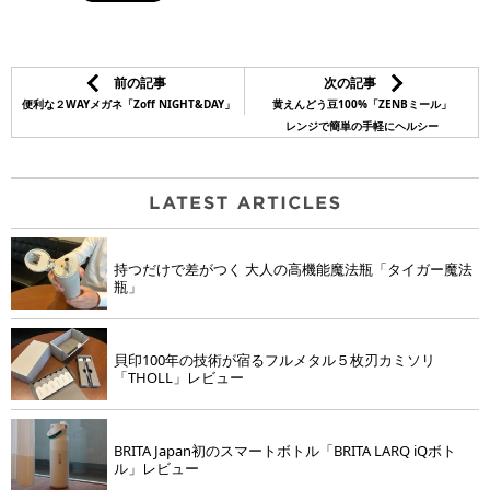
前の記事
次の記事
便利な２WAYメガネ「Zoff NIGHT&DAY」
黄えんどう豆100%「ZENBミール」
レンジで簡単の手軽にヘルシー
持つだけで差がつく 大人の高機能魔法瓶「タイガー魔法
瓶」
貝印100年の技術が宿るフルメタル５枚刃カミソリ
「THOLL」レビュー
BRITA Japan初のスマートボトル「BRITA LARQ iQボト
ル」レビュー