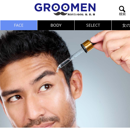
FACE
BODY
SELECT
女