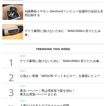
AI議事録イヤホン Zenchord 1 レビュー会議外の会話も全
部記録する
ゲリラ豪雨に負けないために「MAKURAKU 折りたたみ
傘」
BODY
1
ゲリラ豪雨に負けないために「MAKURAKU 折りたたみ傘」
BODY
2
心地よい刺激「MEGURI マット＆ピロー」を徹底レビュー
HAIR
3
東京バーバー｜男は理容室で髪を切れ！
東京お洒落バーバーまとめ
HAIR
３席だけの大人のプライベート空間