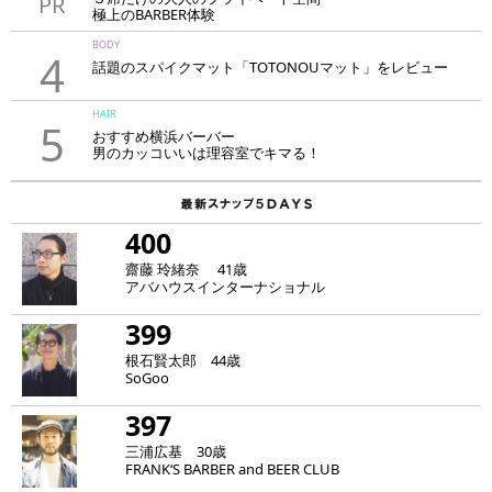
PR
極上のBARBER体験
「LAVIE NEW STANDARD BARBER HANARE新宿店」
BODY
4
話題のスパイクマット「TOTONOUマット」をレビュー
HAIR
5
おすすめ横浜バーバー
男のカッコいいは理容室でキマる！
400
齋藤 玲緒奈 41歳
アバハウスインターナショナル
399
根石賢太郎 44歳
SoGoo
397
三浦広基 30歳
FRANK‘S BARBER and BEER CLUB