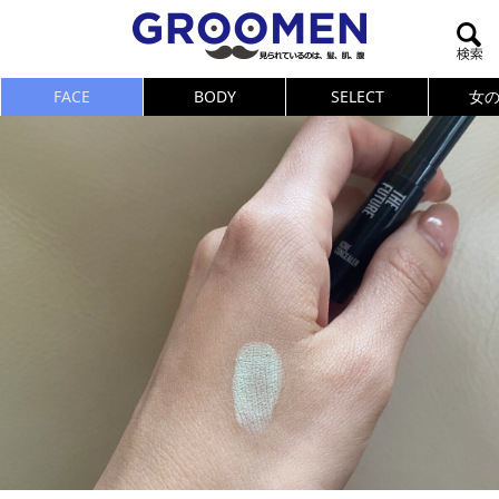
FACE
BODY
SELECT
女