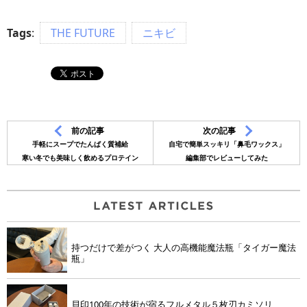
Tags
:
THE FUTURE
ニキビ
前の記事
次の記事
手軽にスープでたんぱく質補給
自宅で簡単スッキリ「鼻毛ワックス」
寒い冬でも美味しく飲めるプロテイン
編集部でレビューしてみた
持つだけで差がつく 大人の高機能魔法瓶「タイガー魔法
瓶」
貝印100年の技術が宿るフルメタル５枚刃カミソリ