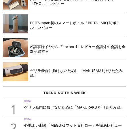
「THOLL」レビュー
BRITA Japan初のスマートボトル「BRITA LARQ iQボト
ル」レビュー
AI議事録イヤホン Zenchord 1 レビュー会議外の会話も全
部記録する
ゲリラ豪雨に負けないために「MAKURAKU 折りたたみ
傘」
BODY
1
ゲリラ豪雨に負けないために「MAKURAKU 折りたたみ傘」
BODY
2
心地よい刺激「MEGURI マット＆ピロー」を徹底レビュー