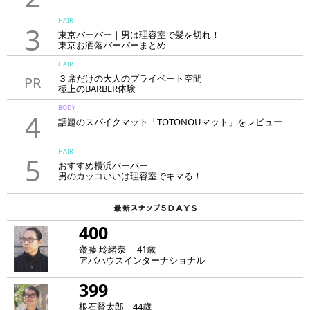
HAIR
3
東京バーバー｜男は理容室で髪を切れ！
東京お洒落バーバーまとめ
HAIR
３席だけの大人のプライベート空間
PR
極上のBARBER体験
「LAVIE NEW STANDARD BARBER HANARE新宿店」
BODY
4
話題のスパイクマット「TOTONOUマット」をレビュー
HAIR
5
おすすめ横浜バーバー
男のカッコいいは理容室でキマる！
400
齋藤 玲緒奈 41歳
アバハウスインターナショナル
399
根石賢太郎 44歳