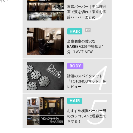
東京バーバー｜男は理容
室で髪を切れ！東京お洒
落バーバーまとめ
PR
HAIR
全室個室の贅沢な
BARBER体験中野駅近1
分「LAVIE NEW
STANDARD BARBER 中
野」
BODY
話題のスパイクマット
「TOTONOUマット」を
レビュー
HAIR
おすすめ横浜バーバー男
のカッコいいは理容室で
キマる！