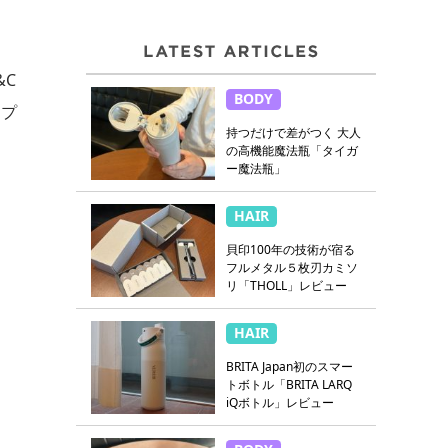
&C
BODY
アプ
持つだけで差がつく 大人
の高機能魔法瓶「タイガ
ー魔法瓶」
HAIR
貝印100年の技術が宿る
フルメタル５枚刃カミソ
リ「THOLL」レビュー
HAIR
BRITA Japan初のスマー
トボトル「BRITA LARQ
iQボトル」レビュー