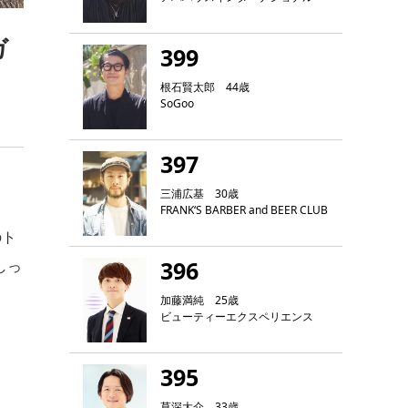
ガ
399
根石賢太郎 44歳
SoGoo
397
三浦広基 30歳
FRANK‘S BARBER and BEER CLUB
のト
396
しっ
加藤満純 25歳
ビューティーエクスペリエンス
395
草深大介 33歳