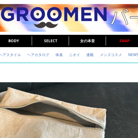
BODY
SELECT
女の本音
SNAP
ヘアスタイル
ヘアカタログ
体臭
ニオイ
連載
メンズコスメ
NEW
眉毛
メタボ
健康
スキンケア
食事
調査結果
トレーニング