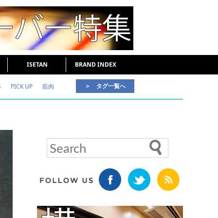
ISETAN
BRAND INDEX
＞ タグ一覧へ
S
PICK UP
筋肉
好印象な男
頭皮ケア