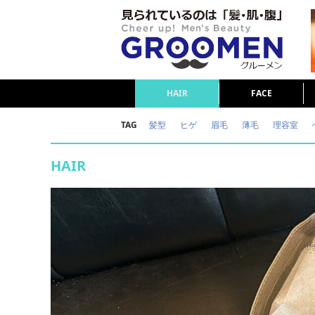
HAIR
FACE
TAG
髪型
ヒゲ
眉毛
薄毛
理容室
女の本音
テストステロン
海外セレブ
HAIR
ダイエット
理容室