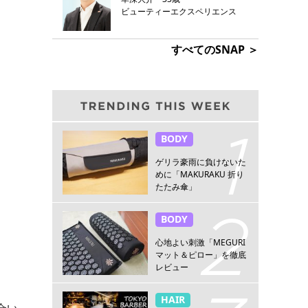
ビューティーエクスペリエンス
すべてのSNAP ＞
BODY
ゲリラ豪雨に負けないた
めに「MAKURAKU 折り
たたみ傘」
BODY
心地よい刺激「MEGURI
マット＆ピロー」を徹底
レビュー
HAIR
合い