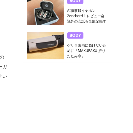
BODY
AI議事録イヤホン
Zenchord 1 レビュー会
議外の会話も全部記録す
る
BODY
ゲリラ豪雨に負けないた
めに「MAKURAKU 折り
たたみ傘」
の
ーガ
すい