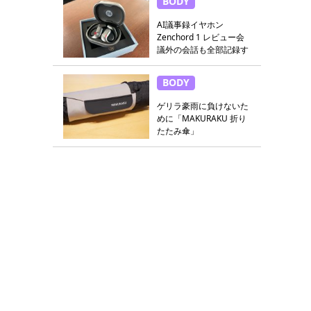
BODY
AI議事録イヤホン
Zenchord 1 レビュー会
議外の会話も全部記録す
る
BODY
ゲリラ豪雨に負けないた
めに「MAKURAKU 折り
たたみ傘」