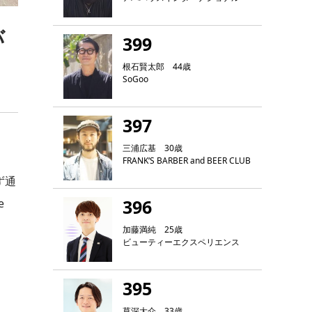
バ
399
根石賢太郎 44歳
SoGoo
397
三浦広基 30歳
FRANK‘S BARBER and BEER CLUB
ず通
396
e
加藤満純 25歳
ビューティーエクスペリエンス
395
草深大介 33歳