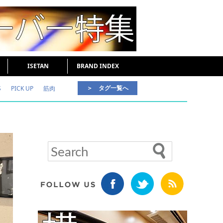
ISETAN
BRAND INDEX
＞ タグ一覧へ
S
PICK UP
筋肉
好印象な男
頭皮ケア