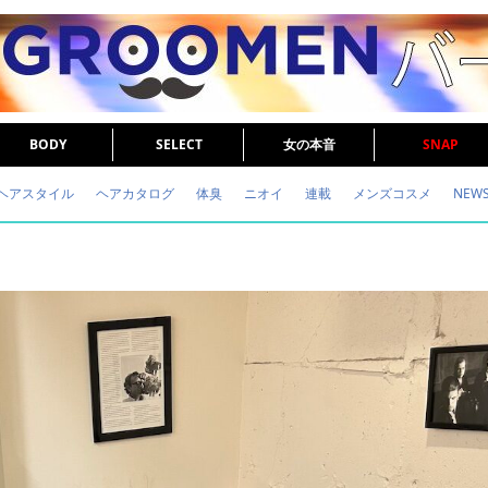
BODY
SELECT
女の本音
SNAP
ヘアスタイル
ヘアカタログ
体臭
ニオイ
連載
メンズコスメ
NEW
眉毛
メタボ
健康
スキンケア
食事
調査結果
トレーニング