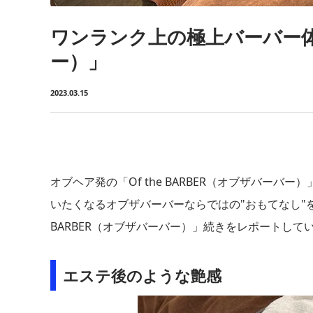
ワンランク上の極上バーバー体験「
ー）」
2023.03.15
オブヘア発の「Of the BARBER（オブザバー
いたくなるオブザバーバーならではの"おもてなし"を
BARBER（オブザバーバー）」続きをレポートして
エステ後のような艶感