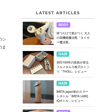
BODY
持つだけで差がつく 大人
の高機能魔法瓶「タイガ
のシ
ー魔法瓶」
のま
HAIR
貝印100年の技術が宿る
フルメタル５枚刃カミソ
リ「THOLL」レビュー
HAIR
BRITA Japan初のスマー
トボトル「BRITA LARQ
iQボトル」レビュー