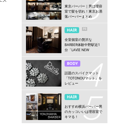
東京バーバー｜男は理容
室で髪を切れ！東京お洒
落バーバーまとめ
PR
HAIR
全室個室の贅沢な
BARBER体験中野駅近1
分「LAVIE NEW
STANDARD BARBER 中
野」
BODY
話題のスパイクマット
「TOTONOUマット」を
レビュー
HAIR
おすすめ横浜バーバー男
のカッコいいは理容室で
キマる！