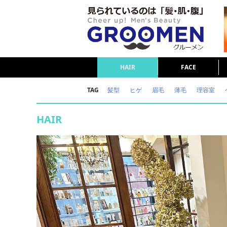
HAIR
FACE
TAG
髪型
ヒゲ
眉毛
薄毛
理容室
女の本音
テストステロン
海外セレブ
HAIR
ダイエット
理容室