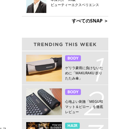
ビューティーエクスペリエンス
すべてのSNAP ＞
BODY
ゲリラ豪雨に負けないた
めに「MAKURAKU 折り
たたみ傘」
BODY
心地よい刺激「MEGURI
マット＆ピロー」を徹底
レビュー
HAIR
エス