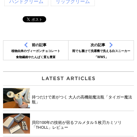
ハンドクリーム
リップクリーム
前の記事
次の記事
植物由来のヴィーガンチョコレート
雨でも履けて洗濯機で洗える白スニーカー
食物繊維やたんぱく質も豊富
「WWS」
持つだけで差がつく 大人の高機能魔法瓶「タイガー魔法
瓶」
貝印100年の技術が宿るフルメタル５枚刃カミソリ
「THOLL」レビュー