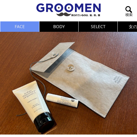
FACE
BODY
SELECT
女