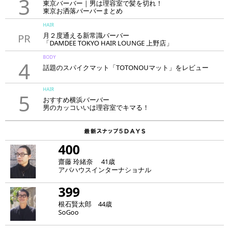
3
東京バーバー｜男は理容室で髪を切れ！
東京お洒落バーバーまとめ
HAIR
月２度通える新常識バーバー
PR
「DAMDEE TOKYO HAIR LOUNGE 上野店」
BODY
4
話題のスパイクマット「TOTONOUマット」をレビュー
HAIR
5
おすすめ横浜バーバー
男のカッコいいは理容室でキマる！
400
齋藤 玲緒奈 41歳
アバハウスインターナショナル
399
根石賢太郎 44歳
SoGoo