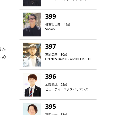
399
根石賢太郎 44歳
SoGoo
397
はん
三浦広基 30歳
すめ
FRANK‘S BARBER and BEER CLUB
396
加藤満純 25歳
ビューティーエクスペリエンス
395
草深大介 33歳