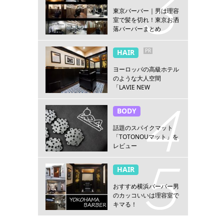
東京バーバー｜男は理容
室で髪を切れ！東京お洒
落バーバーまとめ
PR
HAIR
ヨーロッパの高級ホテル
のような大人空間
「LAVIE NEW
STANDARD BARBER横浜
店」
BODY
話題のスパイクマット
「TOTONOUマット」を
レビュー
HAIR
おすすめ横浜バーバー男
のカッコいいは理容室で
キマる！