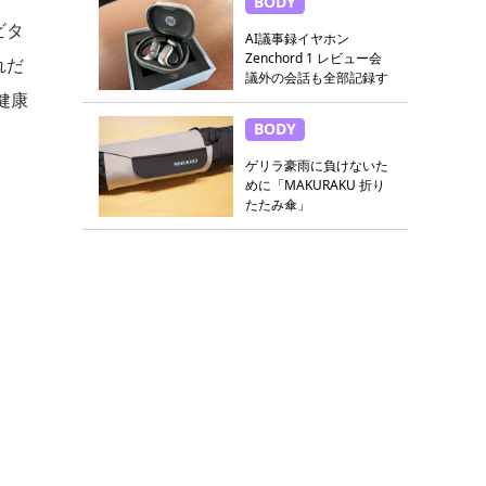
BODY
ビタ
AI議事録イヤホン
Zenchord 1 レビュー会
れだ
議外の会話も全部記録す
健康
る
BODY
ゲリラ豪雨に負けないた
めに「MAKURAKU 折り
たたみ傘」