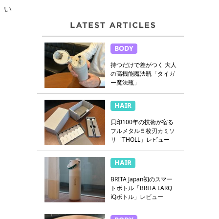
、い
BODY
持つだけで差がつく 大人
の高機能魔法瓶「タイガ
ー魔法瓶」
HAIR
貝印100年の技術が宿る
フルメタル５枚刃カミソ
リ「THOLL」レビュー
HAIR
BRITA Japan初のスマー
トボトル「BRITA LARQ
iQボトル」レビュー