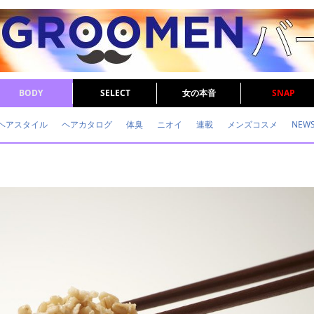
BODY
SELECT
女の本音
SNAP
ヘアスタイル
ヘアカタログ
体臭
ニオイ
連載
メンズコスメ
NEW
眉毛
メタボ
健康
スキンケア
食事
調査結果
トレーニング