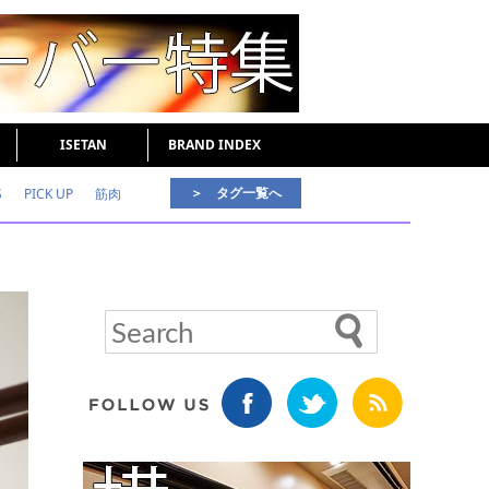
ISETAN
BRAND INDEX
＞ タグ一覧へ
S
PICK UP
筋肉
好印象な男
頭皮ケア