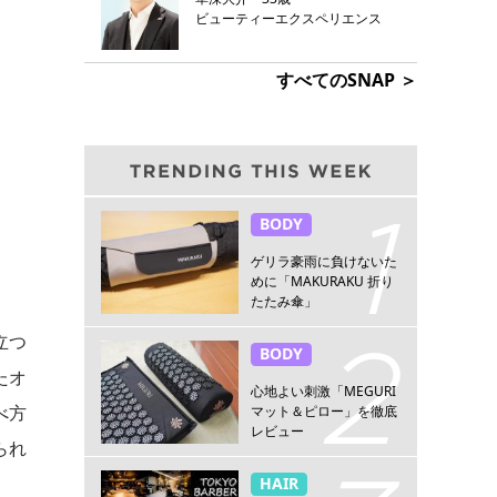
ビューティーエクスペリエンス
すべてのSNAP ＞
BODY
ゲリラ豪雨に負けないた
めに「MAKURAKU 折り
たたみ傘」
立つ
BODY
たオ
心地よい刺激「MEGURI
べ方
マット＆ピロー」を徹底
レビュー
られ
HAIR