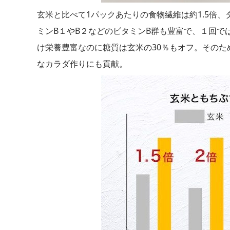
玄米と比べて1パックあたりの食物繊維は約1.5倍、
ミンB１やB２などのビタミンB群も豊富で、１回で
け栄養豊富なのに糖質は玄米の30％もオフ。その
なカラダ作りにも貢献。