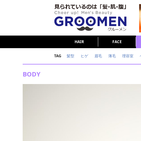
HAIR
FACE
TAG
髪型
ヒゲ
眉毛
薄毛
理容室
女の本音
テストステロン
海外セレブ
BODY
ダイエット
理容室