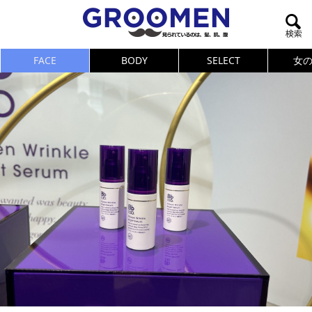
FACE
BODY
SELECT
女