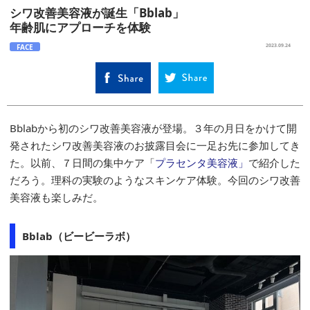
シワ改善美容液が誕生「Bblab」
年齢肌にアプローチを体験
FACE
2023.09.24
Bblabから初のシワ改善美容液が登場。３年の月日をかけて開
発されたシワ改善美容液のお披露目会に一足お先に参加してき
た。以前、７日間の集中ケア「
プラセンタ美容液」
で紹介した
だろう。理科の実験のようなスキンケア体験。今回のシワ改善
美容液も楽しみだ。
Bblab（ビービーラボ）