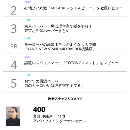
BODY
2
心地よい刺激「MEGURI マット＆ピロー」を徹底レビュー
HAIR
3
東京バーバー｜男は理容室で髪を切れ！
東京お洒落バーバーまとめ
HAIR
ヨーロッパの高級ホテルのような大人空間
PR
「LAVIE NEW STANDARD BARBER横浜店」
BODY
4
話題のスパイクマット「TOTONOUマット」をレビュー
HAIR
5
おすすめ横浜バーバー
男のカッコいいは理容室でキマる！
400
齋藤 玲緒奈 41歳
アバハウスインターナショナル