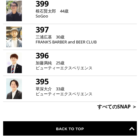
399
根石賢太郎 44歳
SoGoo
397
三浦広基 30歳
FRANK‘S BARBER and BEER CLUB
396
加藤満純 25歳
ビューティーエクスペリエンス
395
草深大介 33歳
ビューティーエクスペリエンス
すべてのSNAP ＞