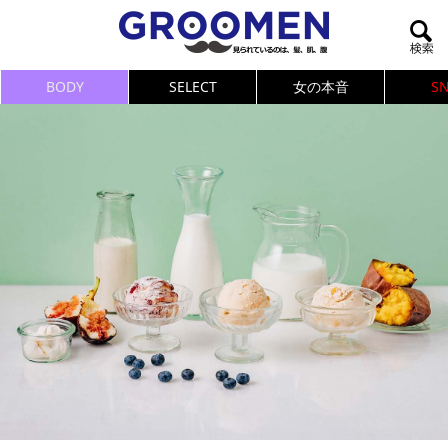
BODY
SELECT
女の本音
S