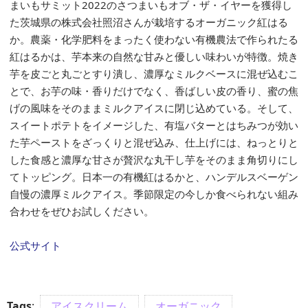
まいもサミット2022のさつまいもオブ・ザ・イヤーを獲得し
た茨城県の株式会社照沼さんが栽培するオーガニック紅はる
か。農薬・化学肥料をまったく使わない有機農法で作られたる
紅はるかは、芋本来の自然な甘みと優しい味わいが特徴。焼き
芋を皮ごと丸ごとすり潰し、濃厚なミルクベースに混ぜ込むこ
とで、お芋の味・香りだけでなく、香ばしい皮の香り、蜜の焦
げの風味をそのままミルクアイスに閉じ込めている。そして、
スイートポテトをイメージした、有塩バターとはちみつが効い
た芋ペーストをざっくりと混ぜ込み、仕上げには、ねっとりと
した食感と濃厚な甘さが贅沢な丸干し芋をそのまま角切りにし
てトッピング。日本一の有機紅はるかと、ハンデルスベーゲン
自慢の濃厚ミルクアイス。季節限定の今しか食べられない組み
合わせをぜひお試しください。
公式サイト
Tags
:
アイスクリーム
オーガニック