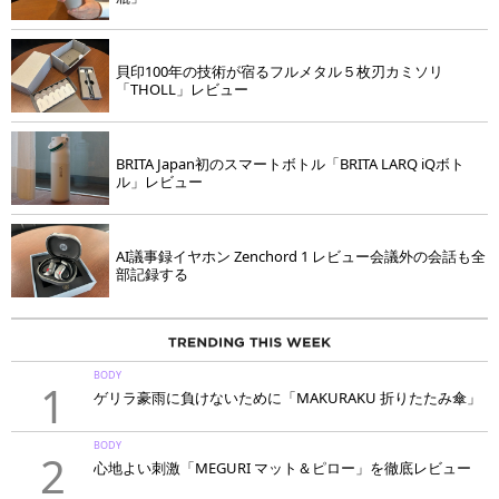
貝印100年の技術が宿るフルメタル５枚刃カミソリ
「THOLL」レビュー
BRITA Japan初のスマートボトル「BRITA LARQ iQボト
ル」レビュー
AI議事録イヤホン Zenchord 1 レビュー会議外の会話も全
部記録する
BODY
1
ゲリラ豪雨に負けないために「MAKURAKU 折りたたみ傘」
BODY
2
心地よい刺激「MEGURI マット＆ピロー」を徹底レビュー