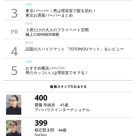
HAIR
3
東京バーバー｜男は理容室で髪を切れ！
東京お洒落バーバーまとめ
HAIR
３席だけの大人のプライベート空間
PR
極上のBARBER体験
「LAVIE NEW STANDARD BARBER HANARE新宿店」
BODY
4
話題のスパイクマット「TOTONOUマット」をレビュー
HAIR
5
おすすめ横浜バーバー
男のカッコいいは理容室でキマる！
400
齋藤 玲緒奈 41歳
アバハウスインターナショナル
399
根石賢太郎 44歳
SoGoo