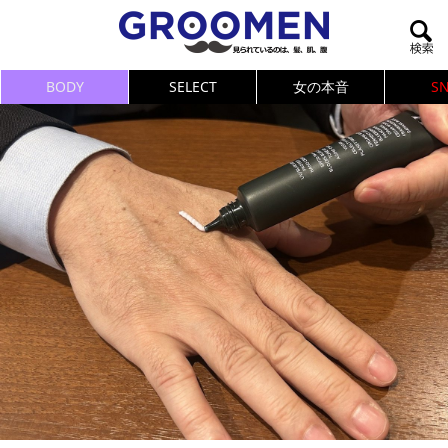
BODY
SELECT
女の本音
S