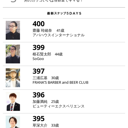
男のカッコいいは理容室でキマる！
400
齋藤 玲緒奈 41歳
アバハウスインターナショナル
399
根石賢太郎 44歳
SoGoo
397
三浦広基 30歳
FRANK‘S BARBER and BEER CLUB
396
加藤満純 25歳
ビューティーエクスペリエンス
395
草深大介 33歳