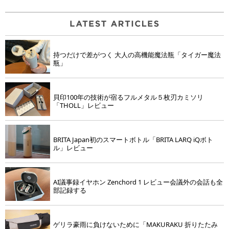
持つだけで差がつく 大人の高機能魔法瓶「タイガー魔法
瓶」
貝印100年の技術が宿るフルメタル５枚刃カミソリ
「THOLL」レビュー
BRITA Japan初のスマートボトル「BRITA LARQ iQボト
ル」レビュー
AI議事録イヤホン Zenchord 1 レビュー会議外の会話も全
部記録する
ゲリラ豪雨に負けないために「MAKURAKU 折りたたみ