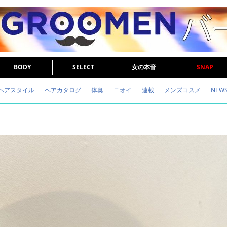
BODY
SELECT
女の本音
SNAP
ヘアスタイル
ヘアカタログ
体臭
ニオイ
連載
メンズコスメ
NEW
眉毛
メタボ
健康
スキンケア
食事
調査結果
トレーニング