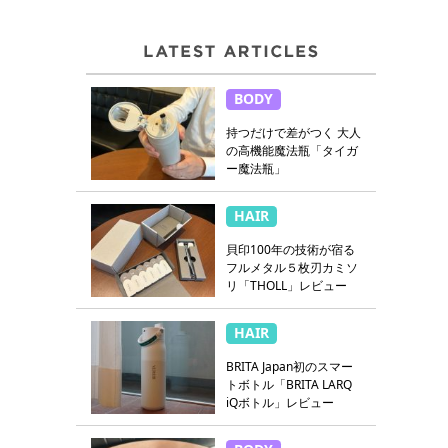
BODY
持つだけで差がつく 大人
の高機能魔法瓶「タイガ
ー魔法瓶」
HAIR
貝印100年の技術が宿る
フルメタル５枚刃カミソ
リ「THOLL」レビュー
HAIR
BRITA Japan初のスマー
トボトル「BRITA LARQ
iQボトル」レビュー