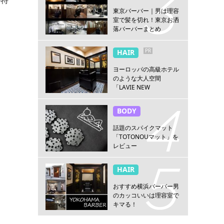
東京バーバー｜男は理容
室で髪を切れ！東京お洒
落バーバーまとめ
PR
HAIR
ヨーロッパの高級ホテル
のような大人空間
「LAVIE NEW
STANDARD BARBER横浜
店」
BODY
話題のスパイクマット
「TOTONOUマット」を
レビュー
HAIR
おすすめ横浜バーバー男
のカッコいいは理容室で
キマる！