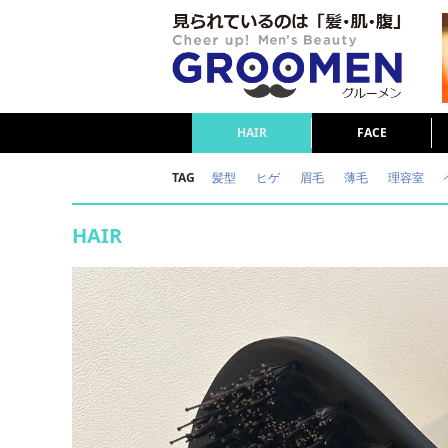
HAIR
FACE
TAG
髪型
ヒゲ
眉毛
薄毛
理容室
女の本音
テストステロン
海外セレブ
HAIR
ダイエット
理容室