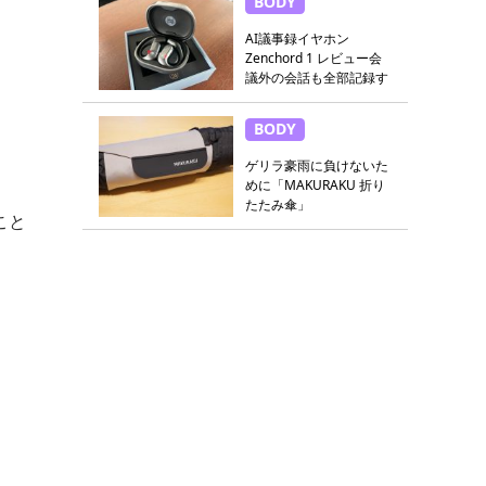
BODY
AI議事録イヤホン
Zenchord 1 レビュー会
議外の会話も全部記録す
る
BODY
ゲリラ豪雨に負けないた
めに「MAKURAKU 折り
たたみ傘」
こと