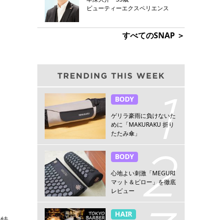
ビューティーエクスペリエンス
すべてのSNAP ＞
BODY
ゲリラ豪雨に負けないた
めに「MAKURAKU 折り
たたみ傘」
BODY
心地よい刺激「MEGURI
マット＆ピロー」を徹底
レビュー
HAIR
、特