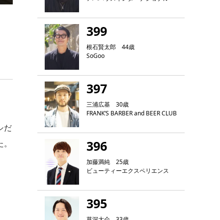
399
根石賢太郎 44歳
SoGoo
397
三浦広基 30歳
FRANK‘S BARBER and BEER CLUB
シだ
396
た。
加藤満純 25歳
ビューティーエクスペリエンス
395
草深大介 33歳