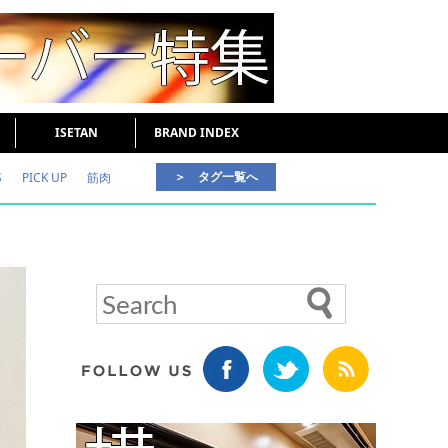
ISETAN
BRAND INDEX
＞ タグ一覧へ
S
PICK UP
筋肉
好印象な男
頭皮ケア