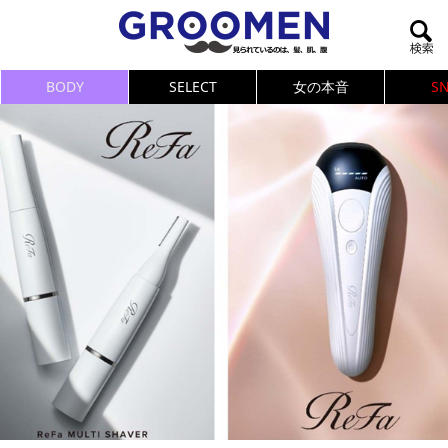
BODY
SELECT
女の本音
S