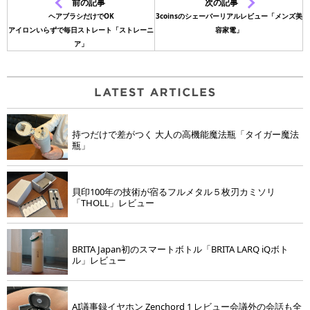
前の記事
次の記事
ヘアブラシだけでOK
3coinsのシェーバーリアルレビュー「メンズ美
アイロンいらずで毎日ストレート「ストレーニ
容家電」
ア」
持つだけで差がつく 大人の高機能魔法瓶「タイガー魔法
瓶」
貝印100年の技術が宿るフルメタル５枚刃カミソリ
「THOLL」レビュー
BRITA Japan初のスマートボトル「BRITA LARQ iQボト
ル」レビュー
AI議事録イヤホン Zenchord 1 レビュー会議外の会話も全