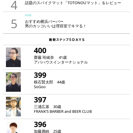
4
話題のスパイクマット「TOTONOUマット」をレビュー
HAIR
5
おすすめ横浜バーバー
男のカッコいいは理容室でキマる！
400
齋藤 玲緒奈 41歳
アバハウスインターナショナル
399
根石賢太郎 44歳
SoGoo
397
三浦広基 30歳
FRANK‘S BARBER and BEER CLUB
396
加藤満純 25歳