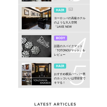
PR
HAIR
ヨーロッパの高級ホテル
のような大人空間
「LAVIE NEW
STANDARD BARBER横浜
店」
BODY
話題のスパイクマット
「TOTONOUマット」を
レビュー
HAIR
おすすめ横浜バーバー男
のカッコいいは理容室で
キマる！