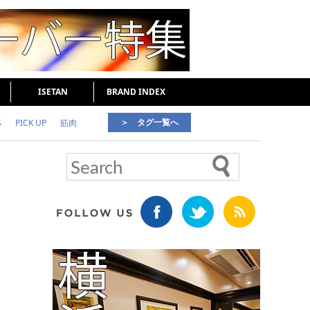
ISETAN
BRAND INDEX
＞ タグ一覧へ
S
PICK UP
筋肉
好印象な男
頭皮ケア