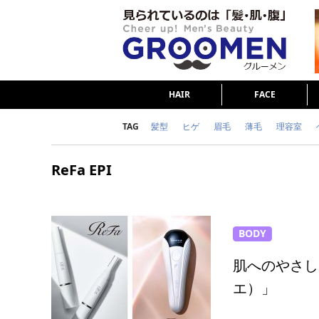
HAIR
FACE
TAG
髪型
ヒゲ
眉毛
薄毛
理容室
女の本音
テストステロン
海外セレブ
ReFa EPI
ダイエット
理容室
BODY
肌へのやさし
エ）」