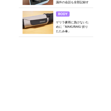
議外の会話も全部記録す
る
BODY
ゲリラ豪雨に負けないた
めに「MAKURAKU 折り
たたみ傘」