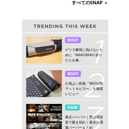
すべてのSNAP ＞
BODY
ゲリラ豪雨に負けないた
めに「MAKURAKU 折り
たたみ傘」
BODY
心地よい刺激「MEGURI
マット＆ピロー」を徹底
レビュー
HAIR
東京バーバー｜男は理容
室で髪を切れ！東京お洒
落バーバーまとめ