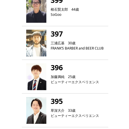
399
根石賢太郎 44歳
SoGoo
397
三浦広基 30歳
FRANK‘S BARBER and BEER CLUB
396
加藤満純 25歳
ビューティーエクスペリエンス
395
草深大介 33歳
ビューティーエクスペリエンス