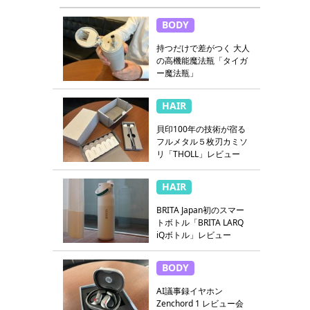
BODY
持つだけで差がつく 大人
の高機能魔法瓶「タイガ
ー魔法瓶」
HAIR
貝印100年の技術が宿る
フルメタル５枚刃カミソ
リ「THOLL」レビュー
HAIR
BRITA Japan初のスマー
トボトル「BRITA LARQ
iQボトル」レビュー
BODY
AI議事録イヤホン
Zenchord 1 レビュー会