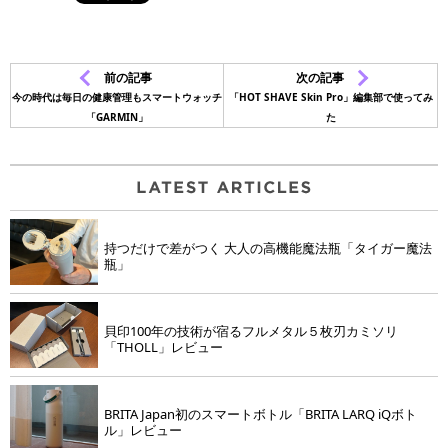
前の記事
次の記事
今の時代は毎日の健康管理もスマートウォッチ
「HOT SHAVE Skin Pro」編集部で使ってみ
「GARMIN」
た
持つだけで差がつく 大人の高機能魔法瓶「タイガー魔法
瓶」
貝印100年の技術が宿るフルメタル５枚刃カミソリ
「THOLL」レビュー
BRITA Japan初のスマートボトル「BRITA LARQ iQボト
ル」レビュー