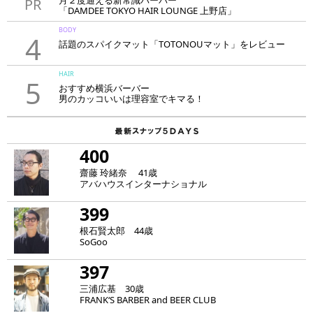
月２度通える新常識バーバー
PR
「DAMDEE TOKYO HAIR LOUNGE 上野店」
BODY
4
話題のスパイクマット「TOTONOUマット」をレビュー
HAIR
5
おすすめ横浜バーバー
男のカッコいいは理容室でキマる！
400
齋藤 玲緒奈 41歳
アバハウスインターナショナル
399
根石賢太郎 44歳
SoGoo
397
三浦広基 30歳
FRANK‘S BARBER and BEER CLUB