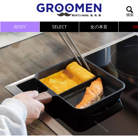
BODY
SELECT
女の本音
S