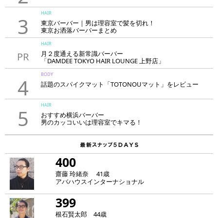
HAIR
3
東京バーバー｜男は理容室で髪を切れ！
東京お洒落バーバーまとめ
HAIR
月２度通える新常識バーバー
PR
「DAMDEE TOKYO HAIR LOUNGE 上野店」
BODY
4
話題のスパイクマット「TOTONOUマット」をレビュー
HAIR
5
おすすめ横浜バーバー
男のカッコいいは理容室でキマる！
400
齋藤 玲緒奈 41歳
アバハウスインターナショナル
399
根石賢太郎 44歳