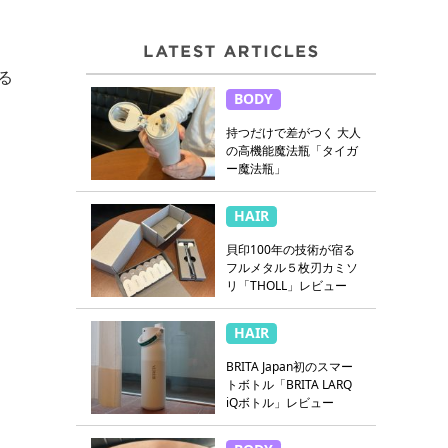
る
BODY
持つだけで差がつく 大人
の高機能魔法瓶「タイガ
ー魔法瓶」
HAIR
貝印100年の技術が宿る
フルメタル５枚刃カミソ
リ「THOLL」レビュー
HAIR
BRITA Japan初のスマー
トボトル「BRITA LARQ
iQボトル」レビュー