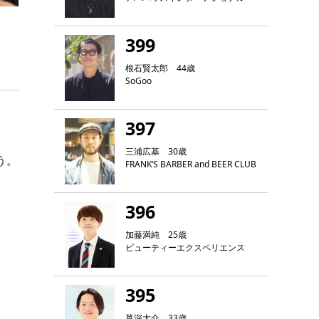
399
根石賢太郎 44歳
SoGoo
397
三浦広基 30歳
う。
FRANK‘S BARBER and BEER CLUB
。
396
加藤満純 25歳
ビューティーエクスペリエンス
395
草深大介 33歳