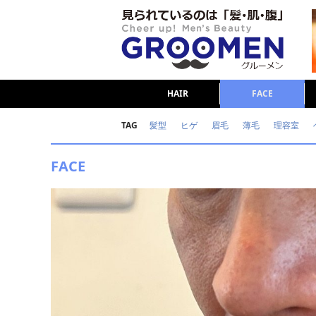
HAIR
FACE
TAG
髪型
ヒゲ
眉毛
薄毛
理容室
女の本音
テストステロン
海外セレブ
FACE
ダイエット
理容室