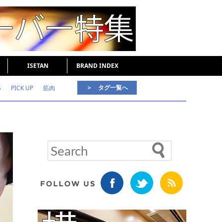
ISETAN
BRAND INDEX
＞ タグ一覧へ
S
PICK UP
筋肉
好印象な男
頭皮ケア