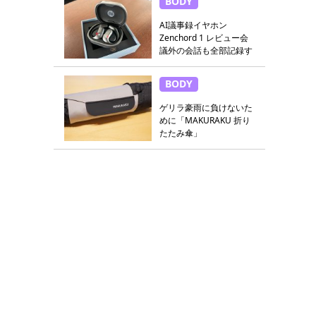
BODY
AI議事録イヤホン
Zenchord 1 レビュー会
議外の会話も全部記録す
る
BODY
ゲリラ豪雨に負けないた
めに「MAKURAKU 折り
たたみ傘」