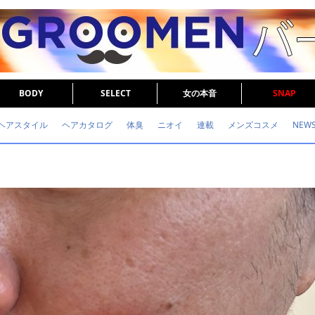
BODY
SELECT
女の本音
SNAP
ヘアスタイル
ヘアカタログ
体臭
ニオイ
連載
メンズコスメ
NEW
眉毛
メタボ
健康
スキンケア
食事
調査結果
トレーニング