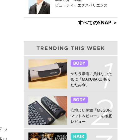
ビューティーエクスペリエンス
すべてのSNAP ＞
BODY
ゲリラ豪雨に負けないた
めに「MAKURAKU 折り
たたみ傘」
BODY
心地よい刺激「MEGURI
マット＆ピロー」を徹底
レビュー
テッ
HAIR
多い