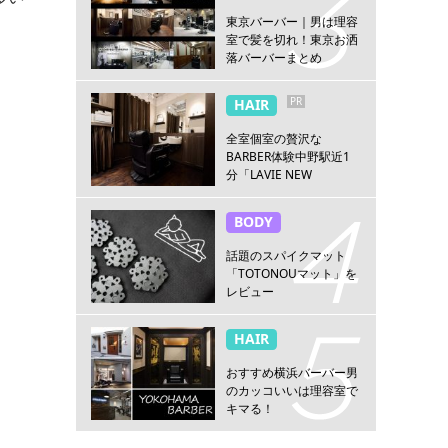
東京バーバー｜男は理容
室で髪を切れ！東京お洒
落バーバーまとめ
PR
HAIR
全室個室の贅沢な
BARBER体験中野駅近1
分「LAVIE NEW
STANDARD BARBER 中
野」
BODY
話題のスパイクマット
「TOTONOUマット」を
レビュー
HAIR
おすすめ横浜バーバー男
のカッコいいは理容室で
キマる！