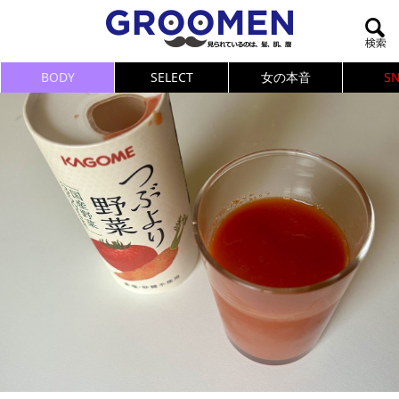
BODY
SELECT
女の本音
S