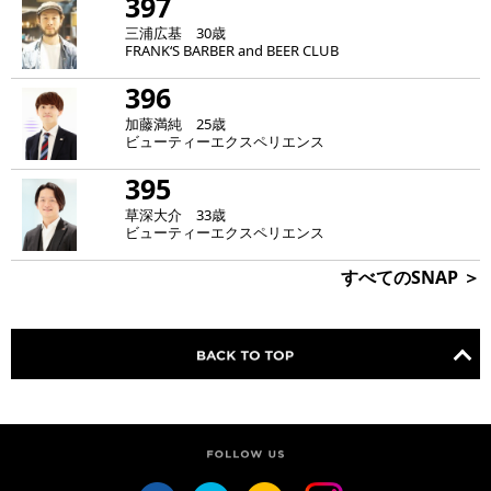
397
三浦広基 30歳
FRANK‘S BARBER and BEER CLUB
396
加藤満純 25歳
ビューティーエクスペリエンス
395
草深大介 33歳
ビューティーエクスペリエンス
すべてのSNAP ＞