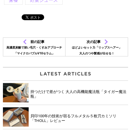
栄養
野菜ジュース
前の記事
次の記事
高濃度炭酸で深い毛穴・くすみアプローチ
ほどよいセット力「リップスヘアー」
「マイクロバブルV10セラム」
大人のつや髪感が出せる！
持つだけで差がつく 大人の高機能魔法瓶「タイガー魔法
瓶」
貝印100年の技術が宿るフルメタル５枚刃カミソリ
「THOLL」レビュー