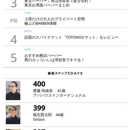
3
東京バーバー｜男は理容室で髪を切れ！
東京お洒落バーバーまとめ
HAIR
３席だけの大人のプライベート空間
PR
極上のBARBER体験
「LAVIE NEW STANDARD BARBER HANARE新宿店」
BODY
4
話題のスパイクマット「TOTONOUマット」をレビュー
HAIR
5
おすすめ横浜バーバー
男のカッコいいは理容室でキマる！
400
齋藤 玲緒奈 41歳
アバハウスインターナショナル
399
根石賢太郎 44歳
SoGoo