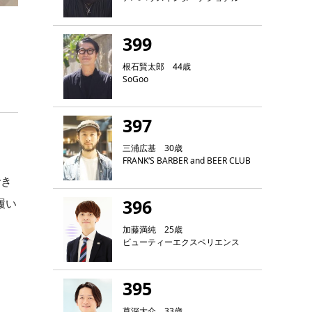
399
根石賢太郎 44歳
SoGoo
397
三浦広基 30歳
FRANK‘S BARBER and BEER CLUB
でき
396
履い
加藤満純 25歳
ビューティーエクスペリエンス
395
草深大介 33歳