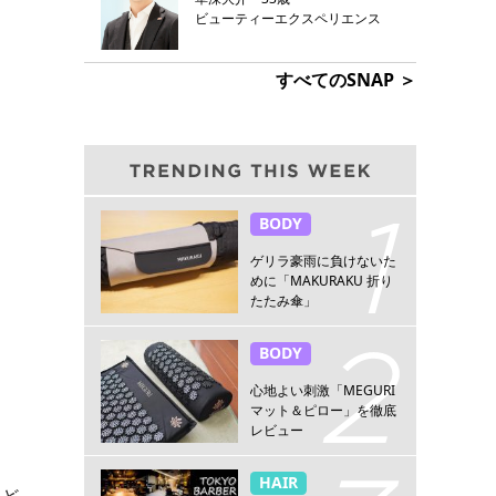
ビューティーエクスペリエンス
すべてのSNAP ＞
BODY
ゲリラ豪雨に負けないた
めに「MAKURAKU 折り
たたみ傘」
BODY
心地よい刺激「MEGURI
マット＆ピロー」を徹底
レビュー
HAIR
など