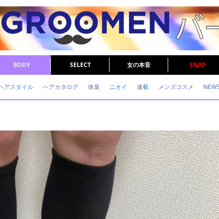
BODY
SELECT
女の本音
SNAP
ヘアスタイル
ヘアカタログ
体臭
ニオイ
連載
メンズコスメ
NEW
眉毛
メタボ
健康
スキンケア
食事
調査結果
トレーニング