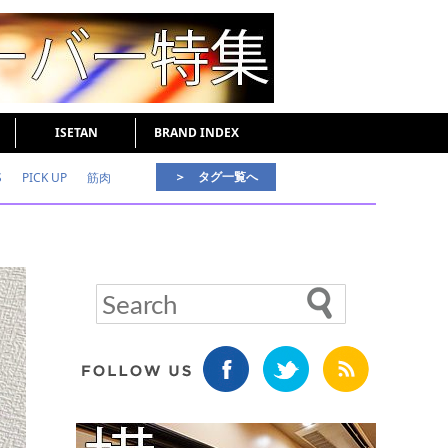
ISETAN
BRAND INDEX
＞ タグ一覧へ
S
PICK UP
筋肉
好印象な男
頭皮ケア