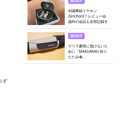
BODY
AI議事録イヤホン
Zenchord 1 レビュー会
議外の会話も全部記録す
る
BODY
ゲリラ豪雨に負けないた
めに「MAKURAKU 折り
たたみ傘」
れず