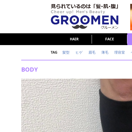
HAIR
FACE
TAG
髪型
ヒゲ
眉毛
薄毛
理容室
女の本音
テストステロン
海外セレブ
BODY
ダイエット
理容室