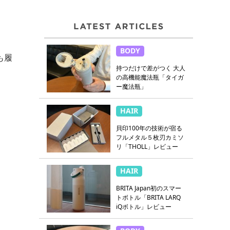
BODY
も履
持つだけで差がつく 大人
の高機能魔法瓶「タイガ
ー魔法瓶」
HAIR
貝印100年の技術が宿る
フルメタル５枚刃カミソ
リ「THOLL」レビュー
HAIR
BRITA Japan初のスマー
トボトル「BRITA LARQ
iQボトル」レビュー