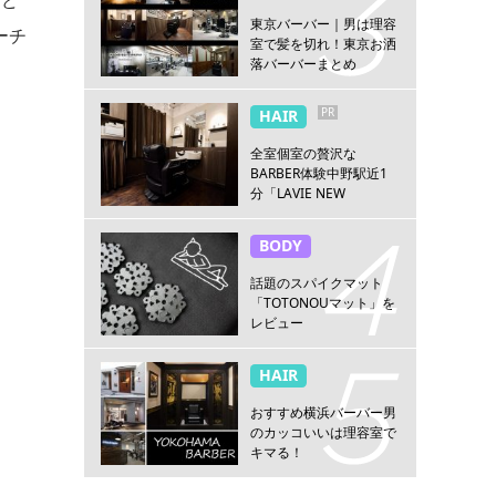
東京バーバー｜男は理容
ーチ
室で髪を切れ！東京お洒
落バーバーまとめ
PR
HAIR
全室個室の贅沢な
BARBER体験中野駅近1
分「LAVIE NEW
STANDARD BARBER 中
野」
BODY
話題のスパイクマット
「TOTONOUマット」を
レビュー
HAIR
おすすめ横浜バーバー男
のカッコいいは理容室で
キマる！