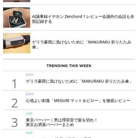
AI議事録イヤホン Zenchord 1 レビュー会議外の会話も全
部記録する
ゲリラ豪雨に負けないために「MAKURAKU 折りたたみ
傘」
BODY
1
ゲリラ豪雨に負けないために「MAKURAKU 折りたたみ傘」
BODY
2
心地よい刺激「MEGURI マット＆ピロー」を徹底レビュー
HAIR
3
東京バーバー｜男は理容室で髪を切れ！
東京お洒落バーバーまとめ
HAIR