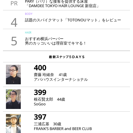
PARY（パリ）な接客を提供する床屋
PR
「DAMDEE TOKYO HAIR LOUNGE 新宿店」
BODY
4
話題のスパイクマット「TOTONOUマット」をレビュー
HAIR
5
おすすめ横浜バーバー
男のカッコいいは理容室でキマる！
400
齋藤 玲緒奈 41歳
アバハウスインターナショナル
399
根石賢太郎 44歳
SoGoo
397
三浦広基 30歳
FRANK‘S BARBER and BEER CLUB