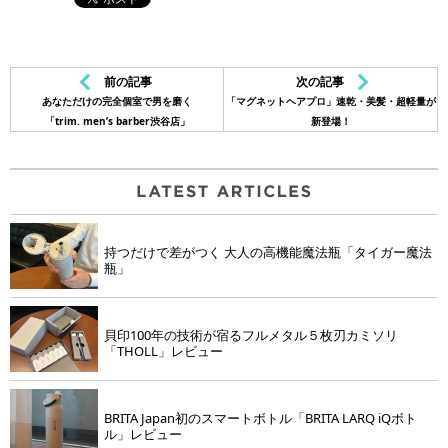
前の記事
次の記事
あなただけの完全個室で男を磨く
「マグネットヘアプロ」速乾・美髪・超軽量が
「trim. men’s barber渋谷店」
新登場！
持つだけで差がつく 大人の高機能魔法瓶「タイガー魔法
瓶」
貝印100年の技術が宿るフルメタル５枚刃カミソリ
「THOLL」レビュー
BRITA Japan初のスマートボトル「BRITA LARQ iQボト
ル」レビュー