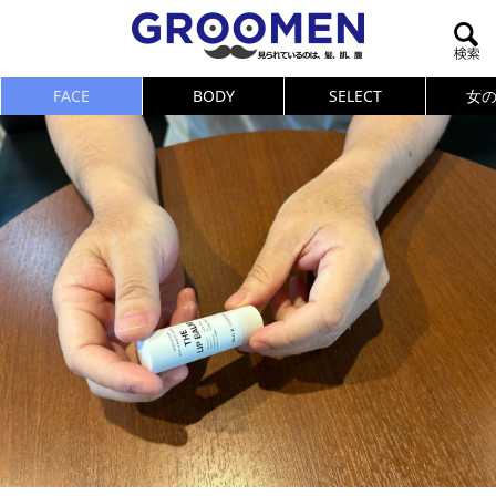
FACE
BODY
SELECT
女