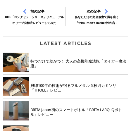
前の記事
次の記事
DHC「ロングセラーシリーズ」リニューアル
あなただけの完全個室で男を磨く
オリーブ発酵液レビューしてみた
「trim. men’s barber渋谷店」
持つだけで差がつく 大人の高機能魔法瓶「タイガー魔法
瓶」
貝印100年の技術が宿るフルメタル５枚刃カミソリ
「THOLL」レビュー
BRITA Japan初のスマートボトル「BRITA LARQ iQボト
ル」レビュー