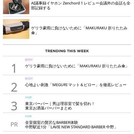
AI議事録イヤホン Zenchord 1 レビュー会議外の会話も全
部記録する
ゲリラ豪雨に負けないために「MAKURAKU 折りたたみ
傘」
BODY
1
ゲリラ豪雨に負けないために「MAKURAKU 折りたたみ傘」
BODY
2
心地よい刺激「MEGURI マット＆ピロー」を徹底レビュー
HAIR
3
東京バーバー｜男は理容室で髪を切れ！
東京お洒落バーバーまとめ
HAIR
全室個室の贅沢なBARBER体験
PR
中野駅近1分「LAVIE NEW STANDARD BARBER 中野」