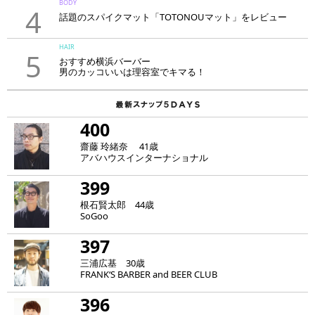
BODY
4
話題のスパイクマット「TOTONOUマット」をレビュー
HAIR
5
おすすめ横浜バーバー
男のカッコいいは理容室でキマる！
400
齋藤 玲緒奈 41歳
アバハウスインターナショナル
399
根石賢太郎 44歳
SoGoo
397
三浦広基 30歳
FRANK‘S BARBER and BEER CLUB
396