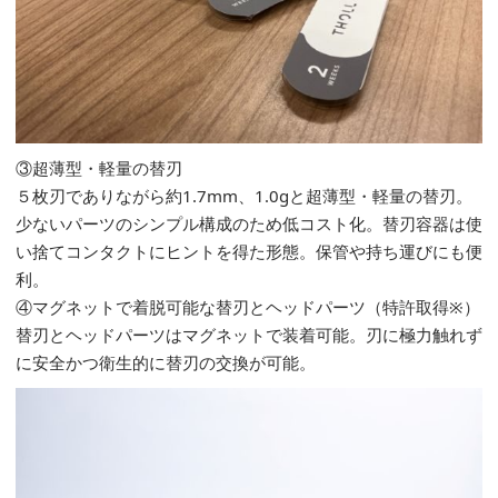
③超薄型・軽量の替刃
５枚刃でありながら約1.7mm、1.0gと超薄型・軽量の替刃。
少ないパーツのシンプル構成のため低コスト化。替刃容器は使
い捨てコンタクトにヒントを得た形態。保管や持ち運びにも便
利。
④マグネットで着脱可能な替刃とヘッドパーツ（特許取得※）
替刃とヘッドパーツはマグネットで装着可能。刃に極力触れず
に安全かつ衛生的に替刃の交換が可能。