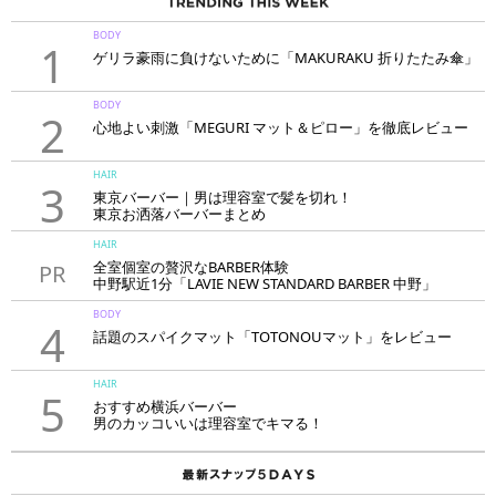
BODY
1
ゲリラ豪雨に負けないために「MAKURAKU 折りたたみ傘」
BODY
2
心地よい刺激「MEGURI マット＆ピロー」を徹底レビュー
HAIR
3
東京バーバー｜男は理容室で髪を切れ！
東京お洒落バーバーまとめ
HAIR
全室個室の贅沢なBARBER体験
PR
中野駅近1分「LAVIE NEW STANDARD BARBER 中野」
BODY
4
話題のスパイクマット「TOTONOUマット」をレビュー
HAIR
5
おすすめ横浜バーバー
男のカッコいいは理容室でキマる！