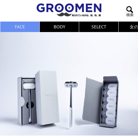
FACE
BODY
SELECT
女