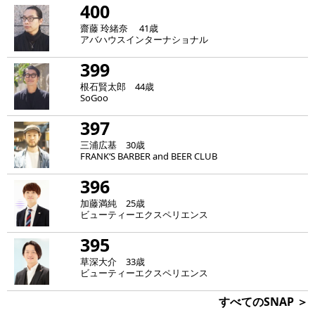
400
齋藤 玲緒奈 41歳
アバハウスインターナショナル
399
根石賢太郎 44歳
SoGoo
397
三浦広基 30歳
FRANK‘S BARBER and BEER CLUB
396
加藤満純 25歳
ビューティーエクスペリエンス
395
草深大介 33歳
ビューティーエクスペリエンス
すべてのSNAP ＞