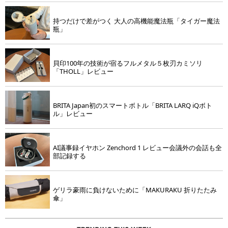
持つだけで差がつく 大人の高機能魔法瓶「タイガー魔法
瓶」
貝印100年の技術が宿るフルメタル５枚刃カミソリ
「THOLL」レビュー
BRITA Japan初のスマートボトル「BRITA LARQ iQボト
ル」レビュー
AI議事録イヤホン Zenchord 1 レビュー会議外の会話も全
部記録する
ゲリラ豪雨に負けないために「MAKURAKU 折りたたみ
傘」