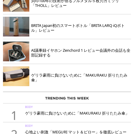
貝印100年の技術が宿るフルメタル５枚刃カミソリ
「THOLL」レビュー
BRITA Japan初のスマートボトル「BRITA LARQ iQボト
ル」レビュー
AI議事録イヤホン Zenchord 1 レビュー会議外の会話も全
部記録する
ゲリラ豪雨に負けないために「MAKURAKU 折りたたみ
傘」
BODY
1
ゲリラ豪雨に負けないために「MAKURAKU 折りたたみ傘」
BODY
心地よい刺激「MEGURI マット＆ピロー」を徹底レビュー