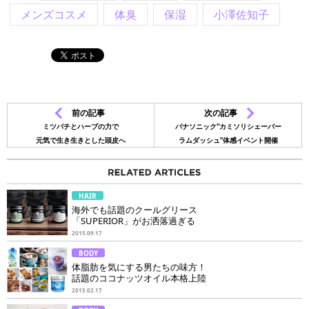
メンズコスメ
体臭
保湿
小澤佐知子
前の記事
次の記事
ミツバチとハーブの力で
パナソニック“カミソリシェーバー
元気で生き生きとした頭皮へ
ラムダッシュ”体感イベント開催
HAIR
海外でも話題のクールグリース
「SUPERIOR」がお洒落過ぎる
2015.09.17
BODY
体脂肪を気にする男たちの味方！
話題のココナッツオイル本格上陸
2015.02.17