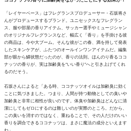
「レイヤーベース」はフレグランスプロデューサー・石坂将さ
んがプロデュースするブランド。ユニセックスなフレグラン
ス、服や部屋の香りアイテム、サッカー選手やミュージシャン
のオリジナルフレグランスなど、幅広く「香り」を手掛ける彼
の商品は、今や大ブーム。そんな彼がこの春、満を持して発表
したスキンケアが、ふたつのオールインワンアイテムだ。編集
部が眼から鱗状態だったのが、香りの法則。ほんのり香るココ
ナッツの香りが、実は加齢臭を“いい香り”へと引き上げてくれ
るのだそう。
石坂さんによると「ある時、ココナッツオイルは加齢臭に効く
ことに気づきました。つまり、人間が持つ動物としての臭いや
加齢臭と非常に相性が良いのです。体臭や加齢臭はどんなに清
潔にしてもゼロにするのは難しいのが実際のところ。だから、
この臭いを消すのではなく、重ねることで、その人だけのいい
香りを調合できるココナッツは、まさに魔法の成分といえます
ね」