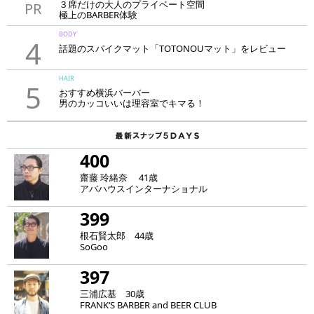
３席だけの大人のプライベート空間
PR
極上のBARBER体験
「LAVIE NEW STANDARD BARBER HANARE新宿店」
BODY
4
話題のスパイクマット「TOTONOUマット」をレビュー
HAIR
5
おすすめ横浜バーバー
男のカッコいいは理容室でキマる！
400
齋藤 玲緒奈 41歳
アバハウスインターナショナル
399
根石賢太郎 44歳
SoGoo
397
三浦広基 30歳
FRANK‘S BARBER and BEER CLUB