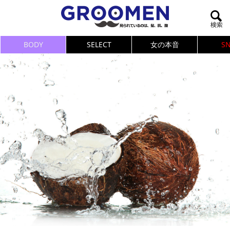
BODY
SELECT
女の本音
S