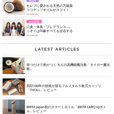
BODY
セレブに愛される天然の万能薬
ココナッツオイルがスゴイ！
2014.08.29
女の本音
口臭・体臭・フレグランス……
ニオイは印象すべてを左右する
2014.08.08
持つだけで差がつく 大人の高機能魔法瓶「タイガー魔法
瓶」
貝印100年の技術が宿るフルメタル５枚刃カミソリ
「THOLL」レビュー
BRITA Japan初のスマートボトル「BRITA LARQ iQボト
ル」レビュー