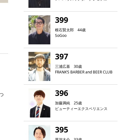
399
根石賢太郎 44歳
SoGoo
397
三浦広基 30歳
FRANK‘S BARBER and BEER CLUB
396
つ
加藤満純 25歳
ビューティーエクスペリエンス
395
草深大介 33歳