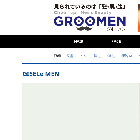
HAIR
FACE
TAG
髪型
ヒゲ
眉毛
薄毛
理容室
女の本音
テストステロン
海外セレブ
GISELe MEN
ダイエット
理容室