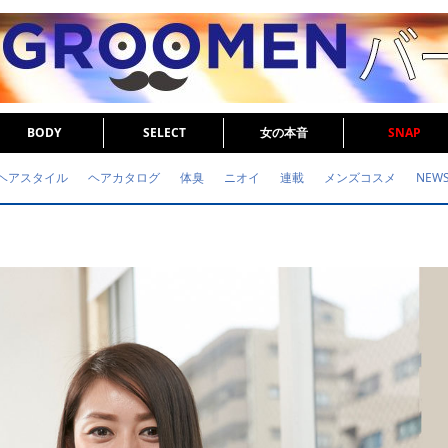
BODY
SELECT
女の本音
SNAP
ヘアスタイル
ヘアカタログ
体臭
ニオイ
連載
メンズコスメ
NEW
眉毛
メタボ
健康
スキンケア
食事
調査結果
トレーニング