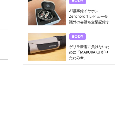
BODY
AI議事録イヤホン
Zenchord 1 レビュー会
議外の会話も全部記録す
る
BODY
ゲリラ豪雨に負けないた
めに「MAKURAKU 折り
たたみ傘」