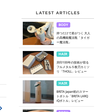
BODY
持つだけで差がつく 大人
の高機能魔法瓶「タイガ
ー魔法瓶」
HAIR
貝印100年の技術が宿る
フルメタル５枚刃カミソ
リ「THOLL」レビュー
HAIR
BRITA Japan初のスマー
トボトル「BRITA LARQ
iQボトル」レビュー