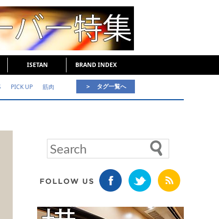
ISETAN
BRAND INDEX
＞ タグ一覧へ
S
PICK UP
筋肉
好印象な男
頭皮ケア