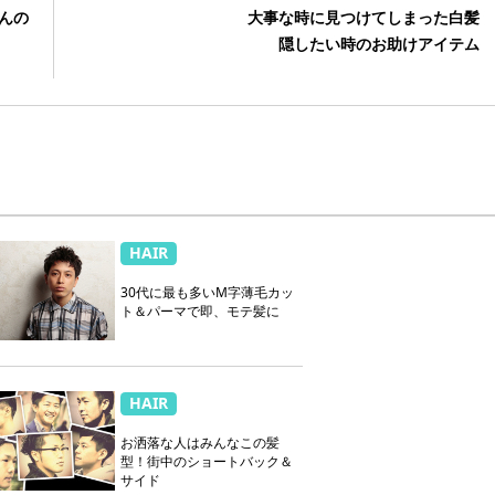
んの
大事な時に見つけてしまった白髪
隠したい時のお助けアイテム
HAIR
30代に最も多いM字薄毛カッ
ト＆パーマで即、モテ髪に
HAIR
お洒落な人はみんなこの髪
型！街中のショートバック＆
サイド