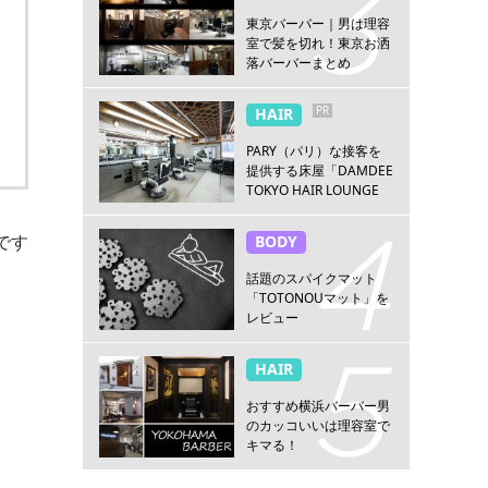
東京バーバー｜男は理容
室で髪を切れ！東京お洒
落バーバーまとめ
PR
HAIR
PARY（パリ）な接客を
提供する床屋「DAMDEE
TOKYO HAIR LOUNGE
新宿店」
です
BODY
話題のスパイクマット
「TOTONOUマット」を
レビュー
HAIR
おすすめ横浜バーバー男
のカッコいいは理容室で
キマる！