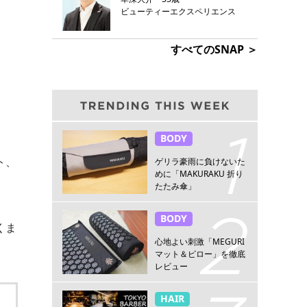
ビューティーエクスペリエンス
すべてのSNAP ＞
BODY
ト、
ゲリラ豪雨に負けないた
めに「MAKURAKU 折り
たたみ傘」
BODY
くま
心地よい刺激「MEGURI
マット＆ピロー」を徹底
レビュー
HAIR