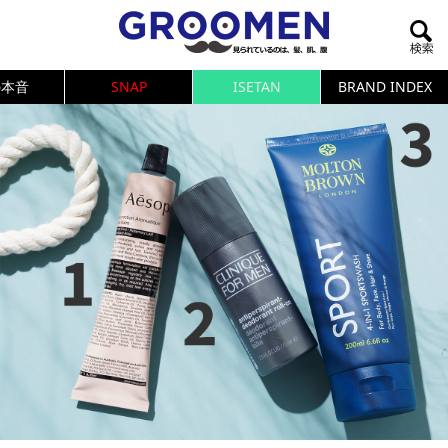
の本音
SNAP
ISETAN
BRAND INDEX