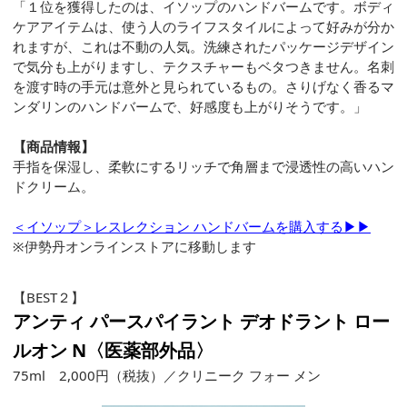
「１位を獲得したのは、イソップのハンドバームです。ボディ
ケアアイテムは、使う人のライフスタイルによって好みが分か
れますが、これは不動の人気。洗練されたパッケージデザイン
で気分も上がりますし、テクスチャーもベタつきません。名刺
を渡す時の手元は意外と見られているもの。さりげなく香るマ
ンダリンのハンドバームで、好感度も上がりそうです。」
【商品情報】
手指を保湿し、柔軟にするリッチで角層まで浸透性の高いハン
ドクリーム。
＜イソップ＞レスレクション ハンドバームを購入する▶▶
※伊勢丹オンラインストアに移動します
【BEST２】
アンティ パースパイラント デオドラント ロー
ルオン N〈医薬部外品〉
75ml 2,000円（税抜）／クリニーク フォー メン