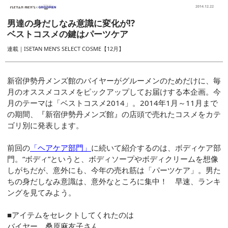
2014.12.22
男達の身だしなみ意識に変化が!?
ベストコスメの鍵はパーツケア
連載｜ISETAN MEN’S SELECT COSME【12月】
新宿伊勢丹メンズ館のバイヤーがグルーメンのためだけに、毎
月のオススメコスメをピックアップしてお届けする本企画。今
月のテーマは「ベストコスメ2014」。2014年1月～11月まで
の期間、『新宿伊勢丹メンズ館』の店頭で売れたコスメをカテ
ゴリ別に発表します。
前回の
「ヘアケア部門」
に続いて紹介するのは、ボディケア部
門。“ボディ”というと、ボディソープやボディクリームを想像
しがちだが、意外にも、今年の売れ筋は「パーツケア」。男た
ちの身だしなみ意識は、意外なところに集中！ 早速、ランキ
ングを見てみよう。
■アイテムをセレクトしてくれたのは
バイヤー 桑原麻友子さん