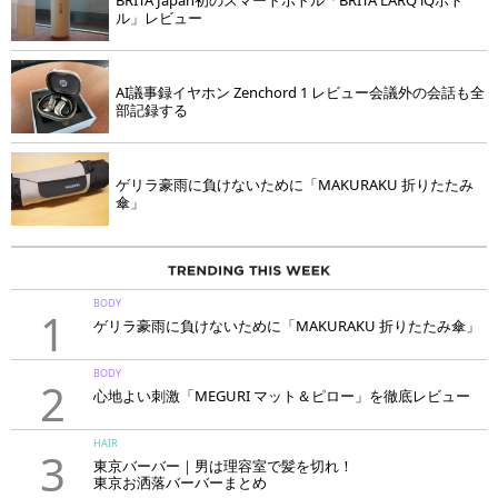
BRITA Japan初のスマートボトル「BRITA LARQ iQボト
ル」レビュー
AI議事録イヤホン Zenchord 1 レビュー会議外の会話も全
部記録する
ゲリラ豪雨に負けないために「MAKURAKU 折りたたみ
傘」
BODY
1
ゲリラ豪雨に負けないために「MAKURAKU 折りたたみ傘」
BODY
2
心地よい刺激「MEGURI マット＆ピロー」を徹底レビュー
HAIR
3
東京バーバー｜男は理容室で髪を切れ！
東京お洒落バーバーまとめ