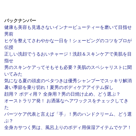
バックナンバー
健康も美容も見逃さないインナービューティーを磨いて目指せ
男前
ヒゲを整えてさわやかな一日を！シェービングのコツをプロが
伝授
正しい洗顔でうるおいチャージ！洗顔＆スキンケアで美肌を目
指せ
男のスキンケアってそもそも必要？美肌のスペシャリストに聞
いてみた
気になる夏の頭皮のベタつきは優秀シャンプーでスッキリ解消
暑い季節を乗り切れ！夏男のボディケアアイテム探し
顔用？ ボディ用？ 全身用？男の日焼け止め、どう選ぶ？
オーストラリア発！ お洒落なヘアワックスをチェックしてき
た
パーツケア代表と言えば「手」！男のハンドクリーム、どう選
ぶ？
全身カサつく男は、風呂上りのボディ用保湿アイテムでケア！