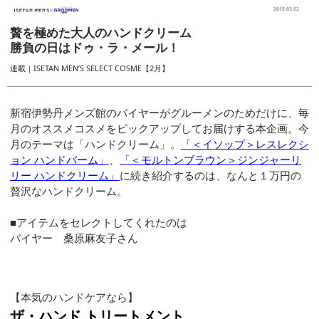
2015.03.02
贅を極めた大人のハンドクリーム
勝負の日はドゥ・ラ・メール！
連載｜ISETAN MEN’S SELECT COSME【2月】
新宿伊勢丹メンズ館のバイヤーがグルーメンのためだけに、毎
月のオススメコスメをピックアップしてお届けする本企画。今
月のテーマは「ハンドクリーム」。
「＜イソップ＞レスレクシ
ョン ハンドバーム」
、
「＜モルトンブラウン＞ジンジャーリ
リー ハンドクリーム」
に続き紹介するのは、なんと１万円の
贅沢なハンドクリーム。
■アイテムをセレクトしてくれたのは
バイヤー 桑原麻友子さん
【本気のハンドケアなら】
ザ・ハンド トリートメント