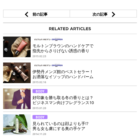
前の記事
次の記事
モルトンブラウンのハンドケアで
指先からさりげない誘惑の香り
2015.02.23
伊勢丹メンズ館のベストセラー！
お洒落なイソップのハンドバーム
2015.02.16
BODY
好印象を勝ち取る冬の香りとは？
ビジネスマン向けフレグランス10
2015.01.20
BODY
見られているのは顔よりも手!?
男も女も虜にする奥の手ケア
2014.11.20