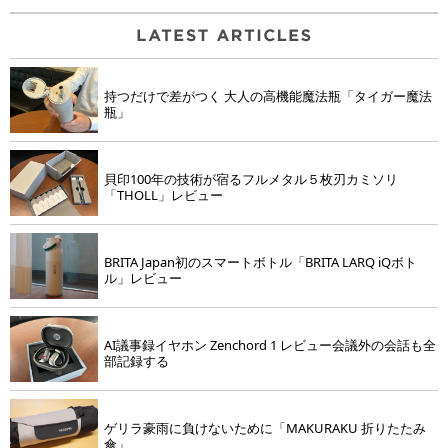
持つだけで差がつく 大人の高機能魔法瓶「タイガー魔法
瓶」
貝印100年の技術が宿るフルメタル５枚刃カミソリ
「THOLL」レビュー
BRITA Japan初のスマートボトル「BRITA LARQ iQボト
ル」レビュー
AI議事録イヤホン Zenchord 1 レビュー会議外の会話も全
部記録する
ゲリラ豪雨に負けないために「MAKURAKU 折りたたみ
傘」