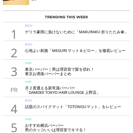
BODY
1
ゲリラ豪雨に負けないために「MAKURAKU 折りたたみ傘」
BODY
2
心地よい刺激「MEGURI マット＆ピロー」を徹底レビュー
HAIR
3
東京バーバー｜男は理容室で髪を切れ！
東京お洒落バーバーまとめ
HAIR
月２度通える新常識バーバー
PR
「DAMDEE TOKYO HAIR LOUNGE 上野店」
BODY
4
話題のスパイクマット「TOTONOUマット」をレビュー
HAIR
5
おすすめ横浜バーバー
男のカッコいいは理容室でキマる！