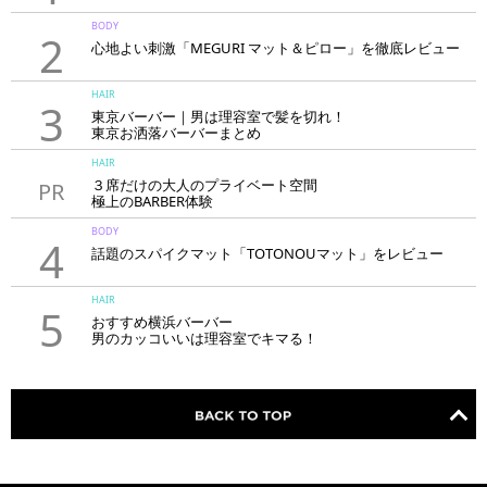
BODY
2
心地よい刺激「MEGURI マット＆ピロー」を徹底レビュー
HAIR
3
東京バーバー｜男は理容室で髪を切れ！
東京お洒落バーバーまとめ
HAIR
３席だけの大人のプライベート空間
PR
極上のBARBER体験
「LAVIE NEW STANDARD BARBER HANARE新宿店」
BODY
4
話題のスパイクマット「TOTONOUマット」をレビュー
HAIR
5
おすすめ横浜バーバー
男のカッコいいは理容室でキマる！