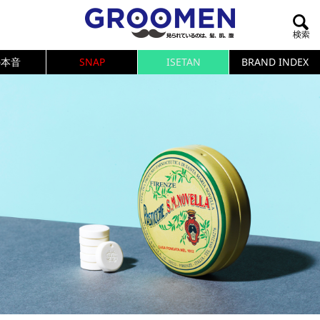
の本音
SNAP
ISETAN
BRAND INDEX