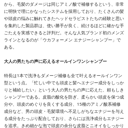
から、毛髪のダメージは同じアミノ酸で補修するという、非常
に明快で理にかなったシステムを採用しており、たくさんの髪
や頭皮の悩みに触れてきたヘッドセラピストたちの経験と思い
を集約した製品群は、使い勝手が良く、続けるほどに確かな手
ごたえを実感できると評判だ。そんな人気ブランド初のメンズ
ラインとなるのが「ウカフォーメン エナジーシャンプー」で
ある。
大人の男たちの声に応えるオールインワンシャンプー
特長は1本で洗浄もダメージ補修も全て叶えるオールインワン
型という点。「忙しい中でも頭皮と髪へエナジー成分をしっか
りと補給したい」という大人の男たちの声に応えた、頼もしき
シャンプーである。皮脂の酸化を防ぎ、柔らかい頭皮を保つ成
分や、頭皮のめぐりを良くする成分、15種のアミノ酸系補修
成分など、男の頭皮・毛髪環境へ不足しがちなエナジーを与え
る成分をたっぷり配合しており、さらには洗浄成分もエナジー
を追求。きめ細かな泡で頭皮の余分な皮脂とニオイをしっかり