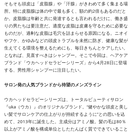
そもそも頭皮は「皮脂腺」や「汗腺」がきわめて多く集まる場
所。特に皮脂腺は体の中で最も多く、額の約2倍もあるのだと
か。皮脂腺は年齢と共に発達するとも言われるだけに、働き盛
りの男たちは要注意だ。適度な皮脂は皮膚を守るために必要な
ものだが、過剰な皮脂は毛穴を詰まらせる原因になる。ニオイ
やフケ、かゆみなどの頭皮トラブルを未然に防ぎ、健康な髪が
生えてくる環境を整えるためにも、毎日きちんとケアしたい。
となれば、見直すべきはシャンプー。そこで今回は、ヘアケア
ブランド「ウカヘッドセラピーシリーズ」から4月28日に登場
する、男性用シャンプーに注目したい。
サロン発の人気ブランドから待望のメンズライン
ウカヘッドセラピーシリーズは、トータルビューティサロン
『uka（ウカ）』のオリジナルブランド。“健やかな頭皮と美し
い髪でサロンケアの仕上がりが持続するように”との思いを込
めて、2013年に誕生した。主成分はアミノ酸。髪の毛は80％
以上がアミノ酸を構成単位としたたんぱく質でできていること