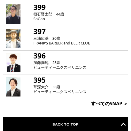
399
根石賢太郎 44歳
SoGoo
397
三浦広基 30歳
FRANK‘S BARBER and BEER CLUB
396
加藤満純 25歳
ビューティーエクスペリエンス
395
草深大介 33歳
ビューティーエクスペリエンス
すべてのSNAP ＞