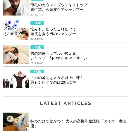
薄毛のカウントダウンをストップ
資生堂から頭皮ケアシャンプー
2015.01.30
HAIR
悩みも、たったこれだけで！
頭皮を救う男のシャンプー
2014.10.09
HAIR
男の頭皮トラブルが救える！
シャンプー前のオイルマッサージ
2014.10.06
HAIR
「男の薄毛はメタボ以上に嫌！」
最もシビアなのは20代女性
2014.08.28
持つだけで差がつく 大人の高機能魔法瓶「タイガー魔法
瓶」