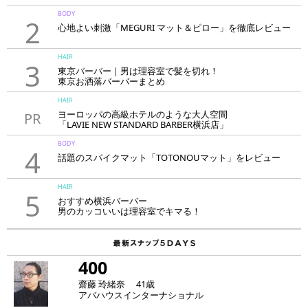
BODY
2
心地よい刺激「MEGURI マット＆ピロー」を徹底レビュー
HAIR
3
東京バーバー｜男は理容室で髪を切れ！
東京お洒落バーバーまとめ
HAIR
ヨーロッパの高級ホテルのような大人空間
PR
「LAVIE NEW STANDARD BARBER横浜店」
BODY
4
話題のスパイクマット「TOTONOUマット」をレビュー
HAIR
5
おすすめ横浜バーバー
男のカッコいいは理容室でキマる！
400
齋藤 玲緒奈 41歳
アバハウスインターナショナル