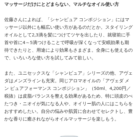
マッサージだけにとどまらない、マルチなオイル使い方
佐藤さんによれば、「シャンピュア コンポジション」にはマ
ッサージ以外にも幅広い使い方があるのだとか。スタイリング
オイルとして2,3滴を髪につけてツヤを出したり、就寝前に手
首や首に4～5滴つけることで呼吸が深くなって安眠効果も期
待できたりと、用途により効果もさまざま。全身にも使えるの
で、いろいろな使い方を試してみて欲しい。
また、ユニセックスな「シャンピュア」シリーズの他、アヴェ
ダはメンズラインも充実。同じアロマオイルの「アヴェダ メ
ン ピュアフォーマンス コンポジション」（50ml、4,200円／
税抜）は皮脂バランスを整える効果があるため、特に頭皮のべ
たつき・ニオイが気になる人や、オイリー肌の人にはこちらを
おすすめしたい。自分の悩みや肌質に合わせてセレクトし、豊
かな香りに癒されながらオイルマッサージを楽しもう。