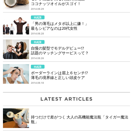
ココナッツオイルがスゴイ！
2014.08.29
HAIR
「男の薄毛はメタボ以上に嫌！」
最もシビアなのは20代女性
2014.08.28
HAIR
自慢の髪型でモデルデビュー!?
話題のマッチングサービスって？
2014.08.26
HAIR
ボーダーラインは眉上６センチ!?
薄毛の境界線と正しい頭皮ケア
2014.08.18
持つだけで差がつく 大人の高機能魔法瓶「タイガー魔法
瓶」