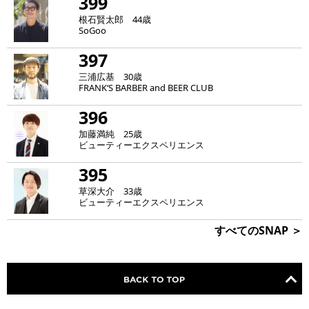
399
根石賢太郎 44歳
SoGoo
397
三浦広基 30歳
FRANK‘S BARBER and BEER CLUB
396
加藤満純 25歳
ビューティーエクスペリエンス
395
草深大介 33歳
ビューティーエクスペリエンス
すべてのSNAP ＞