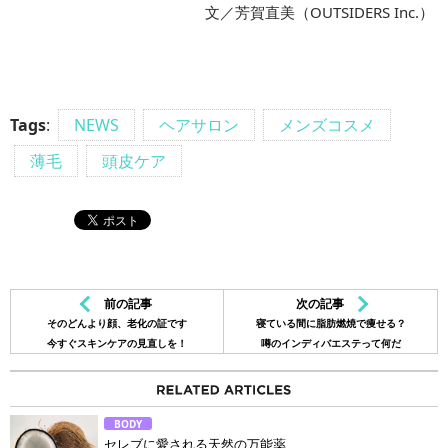
文／芳賀直美（OUTSIDERS Inc.）
Tags
:
NEWS
ヘアサロン
メンズコスメ
薄毛
頭皮ケア
前の記事
次の記事
そのどんより顔、老化の証です
寝ている間に脂肪燃焼で痩せる？
今すぐスキンケアの見直しを！
噂のインディバエステって何だ
BODY
セレブに愛される天然の万能薬