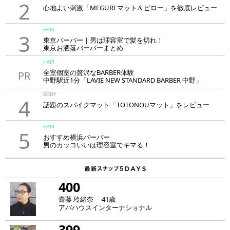
2
心地よい刺激「MEGURI マット＆ピロー」を徹底レビュー
HAIR
3
東京バーバー｜男は理容室で髪を切れ！
東京お洒落バーバーまとめ
HAIR
全室個室の贅沢なBARBER体験
PR
中野駅近1分「LAVIE NEW STANDARD BARBER 中野」
BODY
4
話題のスパイクマット「TOTONOUマット」をレビュー
HAIR
5
おすすめ横浜バーバー
男のカッコいいは理容室でキマる！
400
齋藤 玲緒奈 41歳
アバハウスインターナショナル
399