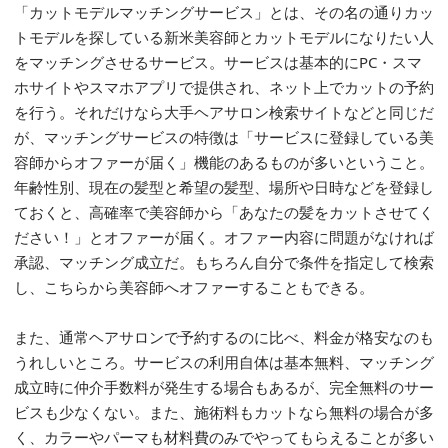
「カットモデルマッチングサービス」とは、その名の通りカッ
トモデルを探している新米美容師とカットモデルになりたい人
をマッチングさせるサービス。サービスは基本的にPC・スマ
ホサイトやスマホアプリで提供され、ネット上でカットの予約
を行う。それだけなら大手ヘアサロン検索サイトなどと同じだ
が、マッチングサービスの特徴は「サービスに登録している美
容師からオファーが届く」機能のあるものが多いということ。
年齢性別、現在の髪型と希望の髪型、場所や日時などを登録し
ておくと、高確率で美容師から「あなたの髪をカットさせてく
ださい！」とオファーが届く。オファー内容に問題がなければ
承認、マッチング成立だ。もちろん自分で条件を指定して検索
し、こちらから美容師へオファーすることもできる。
また、通常ヘアサロンで予約するのに比べ、料金が格安なのも
うれしいところ。サービスの利用自体は基本無料、マッチング
成立時に仲介手数料が発生する場合もあるが、完全無料のサー
ビスも少なくない。また、施術料もカットなら無料の場合が多
く、カラーやパーマも材料費のみでやってもらえることが多い