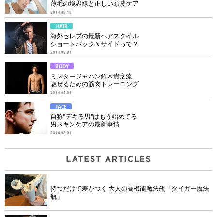
薄毛の境界線と正しい頭皮ケア
2014.08.18
HAIR
海外セレブの最新ヘアスタイル
ショートバック＆サイドって？
2014.08.01
BODY
ミスタージャパン鈴木貴之流
魅せるための筋肉トレーニング
2014.08.01
FACE
自称"デキる男"はもう始めてる
男スキンケアの最新事情
2014.08.01
持つだけで差がつく 大人の高機能魔法瓶「タイガー魔法
瓶」