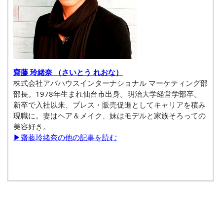
齋藤 玲緒奈 （さいとう れおな）
株式会社アバハウスインターナショナル マーケティング部
部長。1978年生まれ仙台市出身。明治大学経営学部卒。
新卒で入社以来、プレス・販売促進としてキャリアを積み
現職に。妻はヘア＆メイク、妹はモデルと家族そろっての
美容好き。
▶齋藤玲緒奈の他の記事を読む