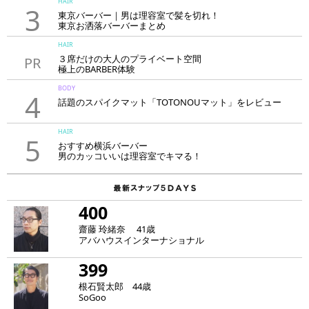
HAIR
3
東京バーバー｜男は理容室で髪を切れ！
東京お洒落バーバーまとめ
HAIR
３席だけの大人のプライベート空間
PR
極上のBARBER体験
「LAVIE NEW STANDARD BARBER HANARE新宿店」
BODY
4
話題のスパイクマット「TOTONOUマット」をレビュー
HAIR
5
おすすめ横浜バーバー
男のカッコいいは理容室でキマる！
400
齋藤 玲緒奈 41歳
アバハウスインターナショナル
399
根石賢太郎 44歳
SoGoo