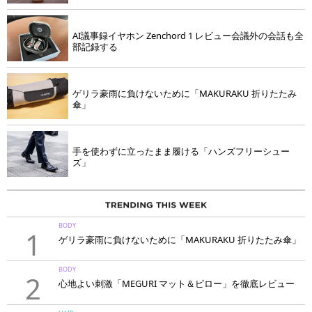
AI議事録イヤホン Zenchord 1 レビュー会議外の会話も全
部記録する
ゲリラ豪雨に負けないために「MAKURAKU 折りたたみ
傘」
手を使わずに立ったまま履ける「ハンズフリーシュー
ズ」
BODY
1
ゲリラ豪雨に負けないために「MAKURAKU 折りたたみ傘」
BODY
2
心地よい刺激「MEGURI マット＆ピロー」を徹底レビュー