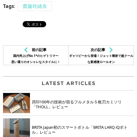
Tags
:
齋藤玲緒奈
前の記事
次の記事
国内売上げNo.1*のヒゲトリマー
ギャツビーから登場！ジェット噴射で超クール
思い通りのオシャレなスタイルに！
な新感覚ロールオン
貝印100年の技術が宿るフルメタル５枚刃カミソリ
「THOLL」レビュー
BRITA Japan初のスマートボトル「BRITA LARQ iQボト
ル」レビュー