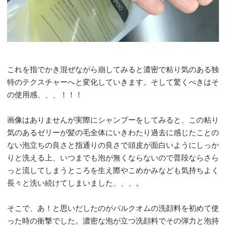
これを指でかき混ぜながら崩してみると濃密で粘り気のある独
特のテクスチャーへと変化していきます。そして驚くべきはそ
の使用感、、、！！！
画像はありませんが実際にシャンプーをしてみると、この粘り
気のあるゼリーが髪の毛全体にいきわたり過去に感じたことの
ない泡立ちの良さと指通りの良さで頭皮が面白いようにしっか
りと洗える上、いつまでも泡が無くならないので普段ならさら
っと流してしまうところを生え際やこめかみなども気持ちよく
長々と洗い続けてしまいました、、、。
そこで、あ！と思いだしたのがバルクオムの洗顔料を初めて使
った時の衝撃でした。濃密な泡が立つ洗顔料でその弾力と泡持