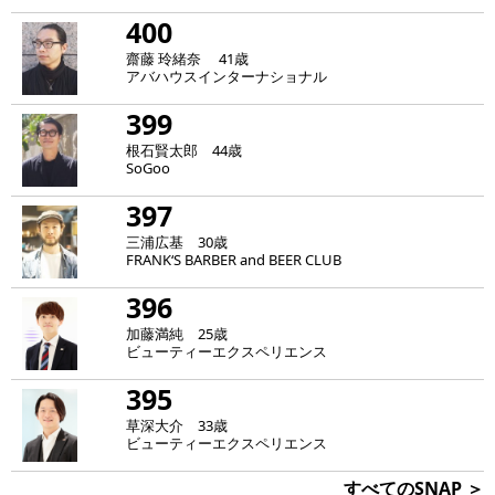
400
齋藤 玲緒奈 41歳
アバハウスインターナショナル
399
根石賢太郎 44歳
SoGoo
397
三浦広基 30歳
FRANK‘S BARBER and BEER CLUB
396
加藤満純 25歳
ビューティーエクスペリエンス
395
草深大介 33歳
ビューティーエクスペリエンス
すべてのSNAP ＞