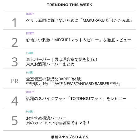
BODY
1
ゲリラ豪雨に負けないために「MAKURAKU 折りたたみ傘」
BODY
2
心地よい刺激「MEGURI マット＆ピロー」を徹底レビュー
HAIR
3
東京バーバー｜男は理容室で髪を切れ！
東京お洒落バーバーまとめ
HAIR
全室個室の贅沢なBARBER体験
PR
中野駅近1分「LAVIE NEW STANDARD BARBER 中野」
BODY
4
話題のスパイクマット「TOTONOUマット」をレビュー
HAIR
5
おすすめ横浜バーバー
男のカッコいいは理容室でキマる！