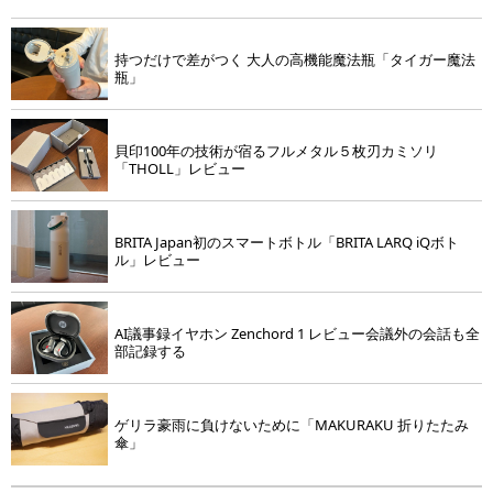
持つだけで差がつく 大人の高機能魔法瓶「タイガー魔法
瓶」
貝印100年の技術が宿るフルメタル５枚刃カミソリ
「THOLL」レビュー
BRITA Japan初のスマートボトル「BRITA LARQ iQボト
ル」レビュー
AI議事録イヤホン Zenchord 1 レビュー会議外の会話も全
部記録する
ゲリラ豪雨に負けないために「MAKURAKU 折りたたみ
傘」