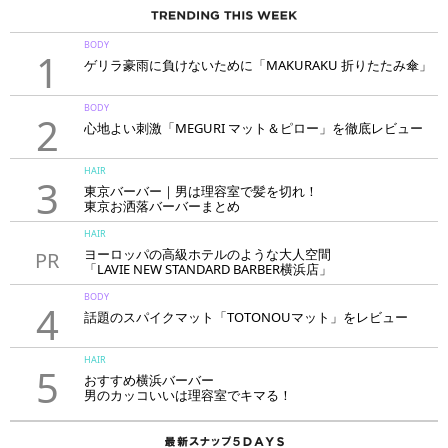
BODY
1
ゲリラ豪雨に負けないために「MAKURAKU 折りたたみ傘」
BODY
2
心地よい刺激「MEGURI マット＆ピロー」を徹底レビュー
HAIR
3
東京バーバー｜男は理容室で髪を切れ！
東京お洒落バーバーまとめ
HAIR
ヨーロッパの高級ホテルのような大人空間
PR
「LAVIE NEW STANDARD BARBER横浜店」
BODY
4
話題のスパイクマット「TOTONOUマット」をレビュー
HAIR
5
おすすめ横浜バーバー
男のカッコいいは理容室でキマる！