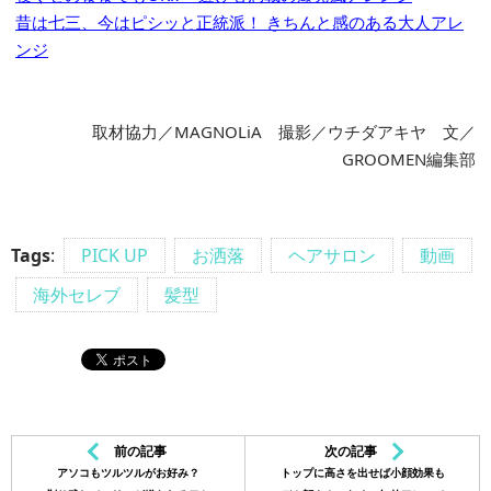
昔は七三、今はピシッと正統派！ きちんと感のある大人アレ
ンジ
取材協力／MAGNOLiA 撮影／ウチダアキヤ 文／
GROOMEN編集部
Tags
:
PICK UP
お洒落
ヘアサロン
動画
海外セレブ
髪型
前の記事
次の記事
アソコもツルツルがお好み？
トップに高さを出せば小顔効果も