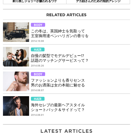
剃り残しジョリーが嫌われるワケ
デカ顔さんのための知的アレンジ
BODY
この冬は、英国紳士を気取って
王室御用達ペンハリガンの香りを
2014.10.08
HAIR
自慢の髪型でモデルデビュー!?
話題のマッチングサービスって？
2014.08.26
BODY
ファッションよりも香りセンス
男のお洒落は女の本能に魅せる
2014.08.07
HAIR
海外セレブの最新ヘアスタイル
ショートバック＆サイドって？
2014.08.01