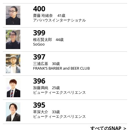
400
齋藤 玲緒奈 41歳
アバハウスインターナショナル
399
根石賢太郎 44歳
SoGoo
397
三浦広基 30歳
FRANK‘S BARBER and BEER CLUB
396
加藤満純 25歳
ビューティーエクスペリエンス
395
草深大介 33歳
ビューティーエクスペリエンス
すべてのSNAP ＞