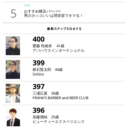
HAIR
5
おすすめ横浜バーバー
男のカッコいいは理容室でキマる！
400
齋藤 玲緒奈 41歳
アバハウスインターナショナル
399
根石賢太郎 44歳
SoGoo
397
三浦広基 30歳
FRANK‘S BARBER and BEER CLUB
396
加藤満純 25歳
ビューティーエクスペリエンス