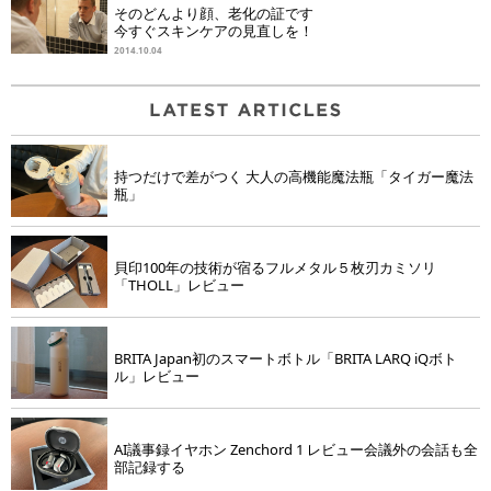
そのどんより顔、老化の証です
今すぐスキンケアの見直しを！
2014.10.04
持つだけで差がつく 大人の高機能魔法瓶「タイガー魔法
瓶」
貝印100年の技術が宿るフルメタル５枚刃カミソリ
「THOLL」レビュー
BRITA Japan初のスマートボトル「BRITA LARQ iQボト
ル」レビュー
AI議事録イヤホン Zenchord 1 レビュー会議外の会話も全
部記録する