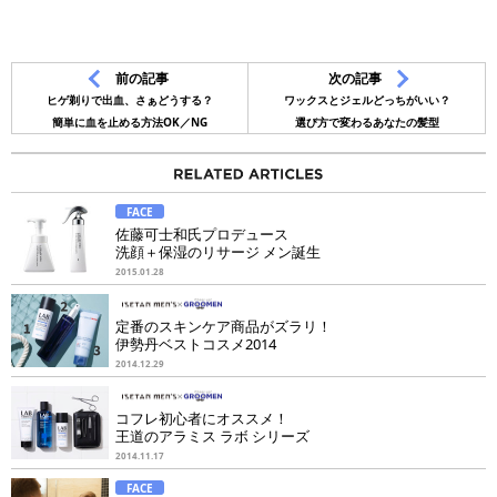
前の記事
次の記事
ヒゲ剃りで出血、さぁどうする？
ワックスとジェルどっちがいい？
簡単に血を止める方法OK／NG
選び方で変わるあなたの髪型
FACE
佐藤可士和氏プロデュース
洗顔＋保湿のリサージ メン誕生
2015.01.28
定番のスキンケア商品がズラリ！
伊勢丹ベストコスメ2014
2014.12.29
コフレ初心者にオススメ！
王道のアラミス ラボ シリーズ
2014.11.17
FACE