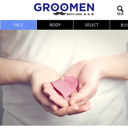
FACE
BODY
SELECT
女