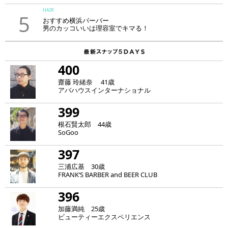
HAIR
5
おすすめ横浜バーバー
男のカッコいいは理容室でキマる！
400
齋藤 玲緒奈 41歳
アバハウスインターナショナル
399
根石賢太郎 44歳
SoGoo
397
三浦広基 30歳
FRANK‘S BARBER and BEER CLUB
396
加藤満純 25歳
ビューティーエクスペリエンス