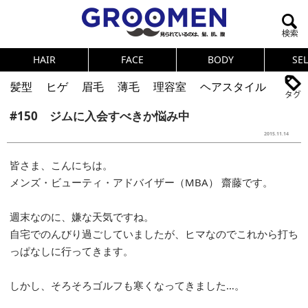
HAIR
FACE
BODY
SE
髪型
ヒゲ
眉毛
薄毛
理容室
ヘアスタイル
#150 ジムに入会すべきか悩み中
ヘアカタログ
体臭
ニオイ
連載
2015.11.14
メンズコスメ
NEWS
PICK UP
筋肉
女の本音
皆さま、こんにちは。
テストステロン
海外セレブ
眉毛
メタボ
メンズ・ビューティ・アドバイザー（MBA） 齋藤です。
健康
スキンケア
食事
調査結果
週末なのに、嫌な天気ですね。
自宅でのんびり過ごしていましたが、ヒマなのでこれから打ち
トレーニング
好印象な男
頭皮ケア
っぱなしに行ってきます。
ダイエット
理容室
しかし、そろそろゴルフも寒くなってきました…。