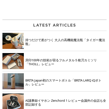
持つだけで差がつく 大人の高機能魔法瓶「タイガー魔法
瓶」
貝印100年の技術が宿るフルメタル５枚刃カミソリ
「THOLL」レビュー
BRITA Japan初のスマートボトル「BRITA LARQ iQボト
ル」レビュー
AI議事録イヤホン Zenchord 1 レビュー会議外の会話も全
部記録する