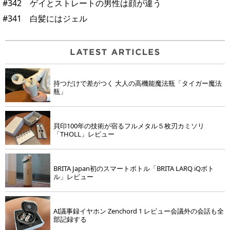
#342 ゲイとストレートの男性は顔が違う
#341 白髪にはジェル
持つだけで差がつく 大人の高機能魔法瓶「タイガー魔法
瓶」
貝印100年の技術が宿るフルメタル５枚刃カミソリ
「THOLL」レビュー
BRITA Japan初のスマートボトル「BRITA LARQ iQボト
ル」レビュー
AI議事録イヤホン Zenchord 1 レビュー会議外の会話も全
部記録する