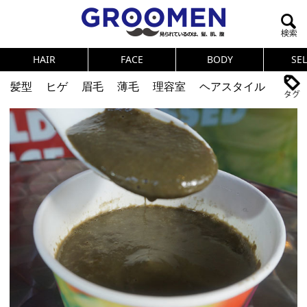
HAIR
FACE
BODY
SE
髪型
ヒゲ
眉毛
薄毛
理容室
ヘアスタイル
ヘアカタログ
体臭
ニオイ
連載
メンズコスメ
NEWS
PICK UP
筋肉
女の本音
テストステロン
海外セレブ
眉毛
メタボ
健康
スキンケア
食事
調査結果
トレーニング
好印象な男
頭皮ケア
ダイエット
理容室