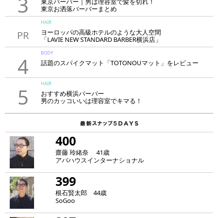
3
東京バーバー｜男は理容室で髪を切れ！
東京お洒落バーバーまとめ
HAIR
ヨーロッパの高級ホテルのような大人空間
PR
「LAVIE NEW STANDARD BARBER横浜店」
BODY
4
話題のスパイクマット「TOTONOUマット」をレビュー
HAIR
5
おすすめ横浜バーバー
男のカッコいいは理容室でキマる！
400
齋藤 玲緒奈 41歳
アバハウスインターナショナル
399
根石賢太郎 44歳
SoGoo