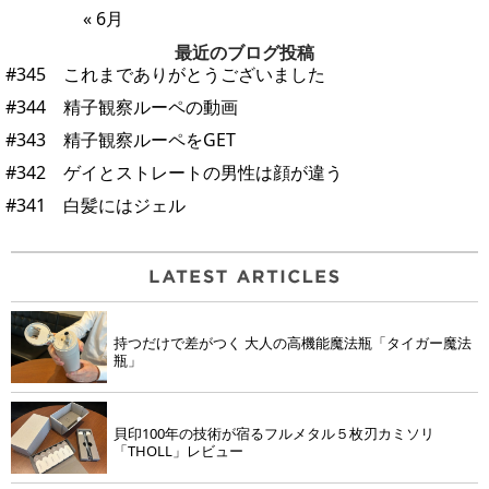
« 6月
最近のブログ投稿
#345 これまでありがとうございました
#344 精子観察ルーペの動画
#343 精子観察ルーペをGET
#342 ゲイとストレートの男性は顔が違う
#341 白髪にはジェル
持つだけで差がつく 大人の高機能魔法瓶「タイガー魔法
瓶」
貝印100年の技術が宿るフルメタル５枚刃カミソリ
「THOLL」レビュー