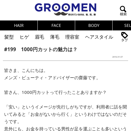
HAIR
FACE
BODY
SE
髪型
ヒゲ
眉毛
薄毛
理容室
ヘアスタイル
#199 1000円カットの魅力は？
ヘアカタログ
体臭
ニオイ
連載
2016.01.07
メンズコスメ
NEWS
PICK UP
筋肉
女の本音
皆さま、こんにちは。
テストステロン
海外セレブ
眉毛
メタボ
メンズ・ビューティ・アドバイザーの齋藤です。
健康
スキンケア
食事
調査結果
皆さん、1000円カットって行ったことありますか？
トレーニング
好印象な男
頭皮ケア
「安い」というイメージが先行しがちですが、利用者に話を聞
ダイエット
理容室
いてみると「お金がないから行く」というわけではないのだそ
うです。
意外にも、お金を持っている男性が足を運ぶことも多いという