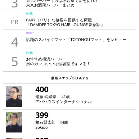
3
東京バーバー｜男は理容室で髪を切れ！
東京お洒落バーバーまとめ
HAIR
PARY（パリ）な接客を提供する床屋
PR
「DAMDEE TOKYO HAIR LOUNGE 新宿店」
BODY
4
話題のスパイクマット「TOTONOUマット」をレビュー
HAIR
5
おすすめ横浜バーバー
男のカッコいいは理容室でキマる！
400
齋藤 玲緒奈 41歳
アバハウスインターナショナル
399
根石賢太郎 44歳
SoGoo