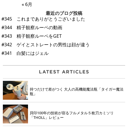
« 6月
最近のブログ投稿
#345 これまでありがとうございました
#344 精子観察ルーペの動画
#343 精子観察ルーペをGET
#342 ゲイとストレートの男性は顔が違う
#341 白髪にはジェル
持つだけで差がつく 大人の高機能魔法瓶「タイガー魔法
瓶」
貝印100年の技術が宿るフルメタル５枚刃カミソリ
「THOLL」レビュー