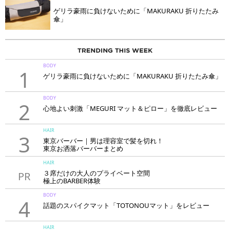
ゲリラ豪雨に負けないために「MAKURAKU 折りたたみ
傘」
BODY
1
ゲリラ豪雨に負けないために「MAKURAKU 折りたたみ傘」
BODY
2
心地よい刺激「MEGURI マット＆ピロー」を徹底レビュー
HAIR
3
東京バーバー｜男は理容室で髪を切れ！
東京お洒落バーバーまとめ
HAIR
３席だけの大人のプライベート空間
PR
極上のBARBER体験
「LAVIE NEW STANDARD BARBER HANARE新宿店」
BODY
4
話題のスパイクマット「TOTONOUマット」をレビュー
HAIR