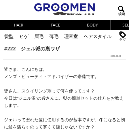
HAIR
FACE
BODY
SE
髪型
ヒゲ
眉毛
薄毛
理容室
ヘアスタイル
#222 ジェル派の裏ワザ
ヘアカタログ
体臭
ニオイ
連載
2016.02.01
メンズコスメ
NEWS
PICK UP
筋肉
女の本音
皆さま、こんにちは。
テストステロン
海外セレブ
眉毛
メタボ
メンズ・ビューティ・アドバイザーの齋藤です。
健康
スキンケア
食事
調査結果
皆さん、スタイリング剤って何を使ってます？
今日は“ジェル派”の皆さんに、朝の簡単セットの仕方をお教え
トレーニング
好印象な男
頭皮ケア
します。
ダイエット
理容室
ジェルって塗れた髪に使用するのが基本ですが、冬になると朝
に髪を濡らすのって寒くて嫌じゃないですか？