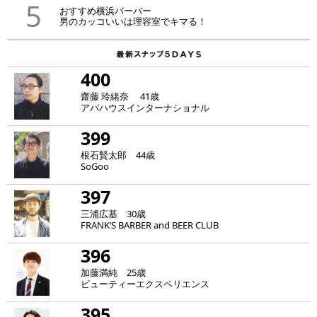
5
おすすめ横浜バーバー
男のカッコいいは理容室でキマる！
400
齋藤 玲緒奈 41歳
アバハウスインターナショナル
399
根石賢太郎 44歳
SoGoo
397
三浦広基 30歳
FRANK‘S BARBER and BEER CLUB
396
加藤満純 25歳
ビューティーエクスペリエンス
395