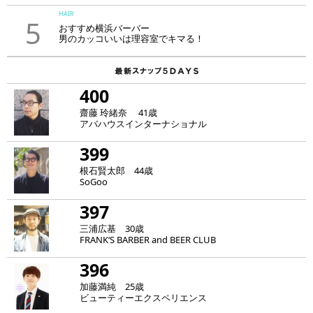
HAIR
5
おすすめ横浜バーバー
男のカッコいいは理容室でキマる！
400
齋藤 玲緒奈 41歳
アバハウスインターナショナル
399
根石賢太郎 44歳
SoGoo
397
三浦広基 30歳
FRANK‘S BARBER and BEER CLUB
396
加藤満純 25歳
ビューティーエクスペリエンス