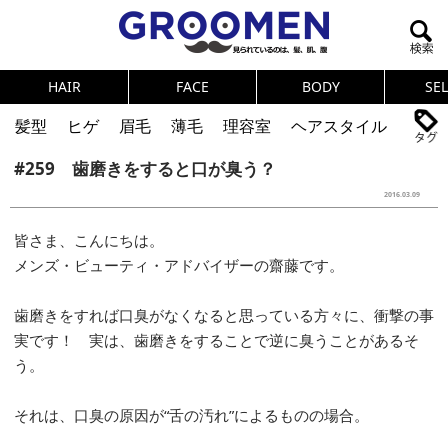
HAIR
FACE
BODY
SE
髪型
ヒゲ
眉毛
薄毛
理容室
ヘアスタイル
#259 歯磨きをすると口が臭う？
ヘアカタログ
体臭
ニオイ
連載
2016.03.09
メンズコスメ
NEWS
PICK UP
筋肉
女の本音
皆さま、こんにちは。
テストステロン
海外セレブ
眉毛
メタボ
メンズ・ビューティ・アドバイザーの齋藤です。
健康
スキンケア
食事
調査結果
歯磨きをすれば口臭がなくなると思っている方々に、衝撃の事
実です！ 実は、歯磨きをすることで逆に臭うことがあるそ
トレーニング
好印象な男
頭皮ケア
う。
ダイエット
理容室
それは、口臭の原因が“舌の汚れ”によるものの場合。