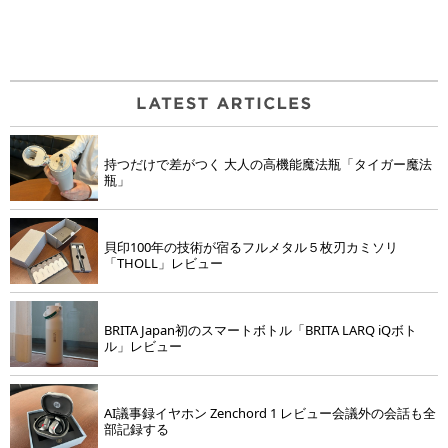
持つだけで差がつく 大人の高機能魔法瓶「タイガー魔法
瓶」
貝印100年の技術が宿るフルメタル５枚刃カミソリ
「THOLL」レビュー
BRITA Japan初のスマートボトル「BRITA LARQ iQボト
ル」レビュー
AI議事録イヤホン Zenchord 1 レビュー会議外の会話も全
部記録する