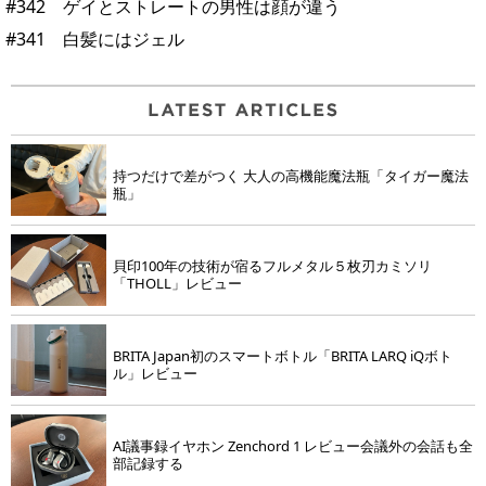
#342 ゲイとストレートの男性は顔が違う
#341 白髪にはジェル
持つだけで差がつく 大人の高機能魔法瓶「タイガー魔法
瓶」
貝印100年の技術が宿るフルメタル５枚刃カミソリ
「THOLL」レビュー
BRITA Japan初のスマートボトル「BRITA LARQ iQボト
ル」レビュー
AI議事録イヤホン Zenchord 1 レビュー会議外の会話も全
部記録する