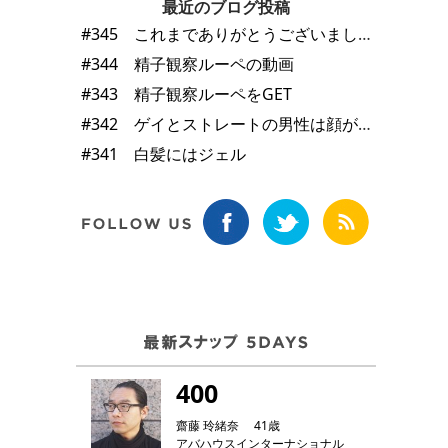
最近のブログ投稿
#345 これまでありがとうございました
#344 精子観察ルーペの動画
#343 精子観察ルーペをGET
#342 ゲイとストレートの男性は顔が違う
#341 白髪にはジェル
400
齋藤 玲緒奈 41歳
アバハウスインターナショナル