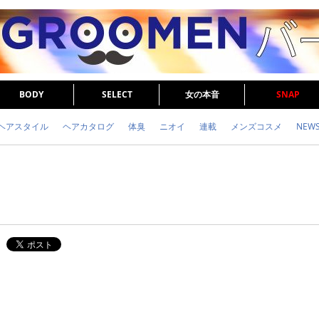
BODY
SELECT
女の本音
SNAP
ヘアスタイル
ヘアカタログ
体臭
ニオイ
連載
メンズコスメ
NEW
眉毛
メタボ
健康
スキンケア
食事
調査結果
トレーニング