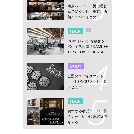
東京バーバー｜男は理容
室で髪を切れ！東京お洒
落バーバーまとめ
PR
HAIR
PARY（パリ）な接客を
提供する床屋「DAMDEE
TOKYO HAIR LOUNGE
新宿店」
BODY
話題のスパイクマット
「TOTONOUマット」を
レビュー
HAIR
おすすめ横浜バーバー男
のカッコいいは理容室で
キマる！