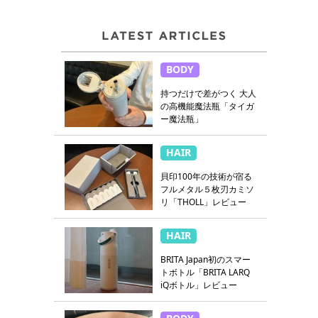
BODY
持つだけで差がつく 大人
の高機能魔法瓶「タイガ
ー魔法瓶」
HAIR
貝印100年の技術が宿る
フルメタル５枚刃カミソ
リ「THOLL」レビュー
HAIR
BRITA Japan初のスマー
トボトル「BRITA LARQ
iQボトル」レビュー