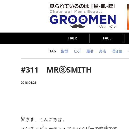
HAIR
FACE
TAG
髪型
ヒゲ
眉毛
薄毛
理容室
女の本音
テストステロン
海外セレブ
#311 MRⓢSMITH
ダイエット
理容室
2016.04.21
皆さま、こんにちは。
メンズ・ビューティ・アドバイザーの齋藤です。