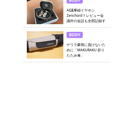
BODY
AI議事録イヤホン
Zenchord 1 レビュー会
議外の会話も全部記録す
る
BODY
ゲリラ豪雨に負けないた
めに「MAKURAKU 折り
たたみ傘」