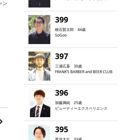
ャン
399
根石賢太郎 44歳
SoGoo
397
三浦広基 30歳
FRANK‘S BARBER and BEER CLUB
396
加藤満純 25歳
ビューティーエクスペリエンス
395
草深大介 33歳