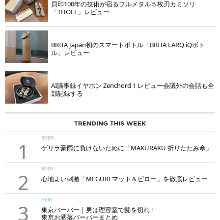
貝印100年の技術が宿るフルメタル５枚刃カミソリ
「THOLL」レビュー
BRITA Japan初のスマートボトル「BRITA LARQ iQボト
ル」レビュー
AI議事録イヤホン Zenchord 1 レビュー会議外の会話も全
部記録する
BODY
1
ゲリラ豪雨に負けないために「MAKURAKU 折りたたみ傘」
BODY
2
心地よい刺激「MEGURI マット＆ピロー」を徹底レビュー
HAIR
3
東京バーバー｜男は理容室で髪を切れ！
東京お洒落バーバーまとめ