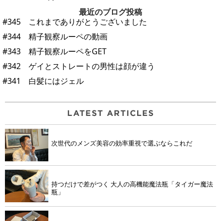
最近のブログ投稿
#345 これまでありがとうございました
#344 精子観察ルーペの動画
#343 精子観察ルーペをGET
#342 ゲイとストレートの男性は顔が違う
#341 白髪にはジェル
次世代のメンズ美容の効率重視で選ぶならこれだ
持つだけで差がつく 大人の高機能魔法瓶「タイガー魔法
瓶」