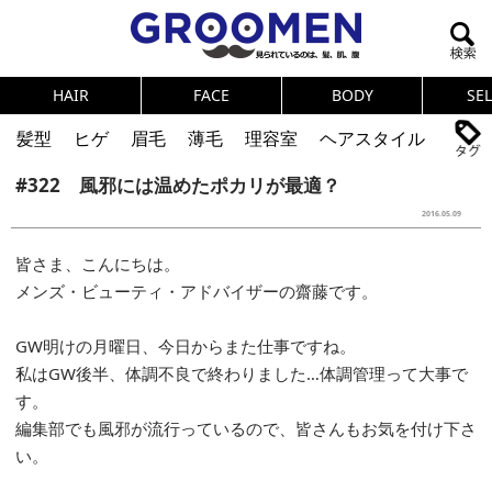
HAIR
FACE
BODY
SE
髪型
ヒゲ
眉毛
薄毛
理容室
ヘアスタイル
#322 風邪には温めたポカリが最適？
ヘアカタログ
体臭
ニオイ
連載
2016.05.09
メンズコスメ
NEWS
PICK UP
筋肉
女の本音
皆さま、こんにちは。
テストステロン
海外セレブ
眉毛
メタボ
メンズ・ビューティ・アドバイザーの齋藤です。
健康
スキンケア
食事
調査結果
GW明けの月曜日、今日からまた仕事ですね。
私はGW後半、体調不良で終わりました…体調管理って大事で
トレーニング
好印象な男
頭皮ケア
す。
ダイエット
理容室
編集部でも風邪が流行っているので、皆さんもお気を付け下さ
い。