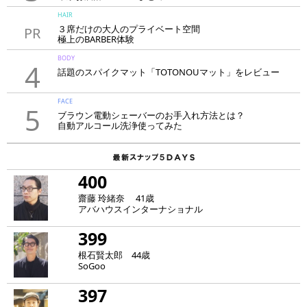
HAIR
３席だけの大人のプライベート空間
PR
極上のBARBER体験
「LAVIE NEW STANDARD BARBER HANARE新宿店」
BODY
4
話題のスパイクマット「TOTONOUマット」をレビュー
FACE
5
ブラウン電動シェーバーのお手入れ方法とは？
自動アルコール洗浄使ってみた
400
齋藤 玲緒奈 41歳
アバハウスインターナショナル
399
根石賢太郎 44歳
SoGoo
397