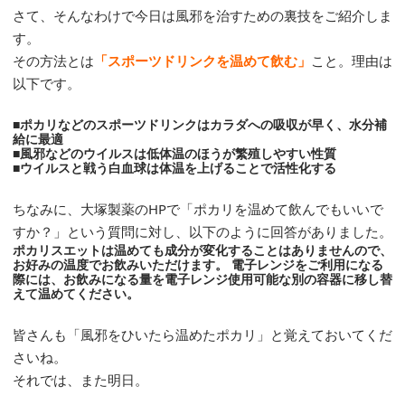
さて、そんなわけで今日は風邪を治すための裏技をご紹介しま
す。
その方法とは
「スポーツドリンクを温めて飲む」
こと。理由は
以下です。
■ポカリなどのスポーツドリンクはカラダへの吸収が早く、水分補
給に最適
■風邪などのウイルスは低体温のほうが繁殖しやすい性質
■ウイルスと戦う白血球は体温を上げることで活性化する
ちなみに、大塚製薬のHPで「ポカリを温めて飲んでもいいで
すか？」という質問に対し、以下のように回答がありました。
ポカリスエットは温めても成分が変化することはありませんので、
お好みの温度でお飲みいただけます。 電子レンジをご利用になる
際には、お飲みになる量を電子レンジ使用可能な別の容器に移し替
えて温めてください。
皆さんも「風邪をひいたら温めたポカリ」と覚えておいてくだ
さいね。
それでは、また明日。