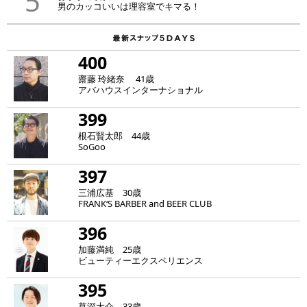
5
男のカッコいいは理容室でキマる！
400
齋藤 玲緒奈 41歳
アバハウスインターナショナル
399
根石賢太郎 44歳
SoGoo
397
三浦広基 30歳
FRANK‘S BARBER and BEER CLUB
396
加藤満純 25歳
ビューティーエクスペリエンス
395
草深大介 33歳