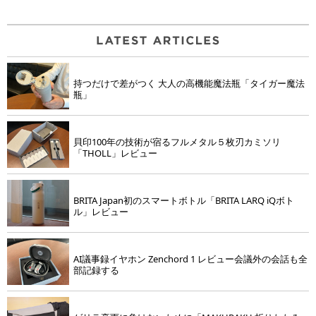
持つだけで差がつく 大人の高機能魔法瓶「タイガー魔法
瓶」
貝印100年の技術が宿るフルメタル５枚刃カミソリ
「THOLL」レビュー
BRITA Japan初のスマートボトル「BRITA LARQ iQボト
ル」レビュー
AI議事録イヤホン Zenchord 1 レビュー会議外の会話も全
部記録する