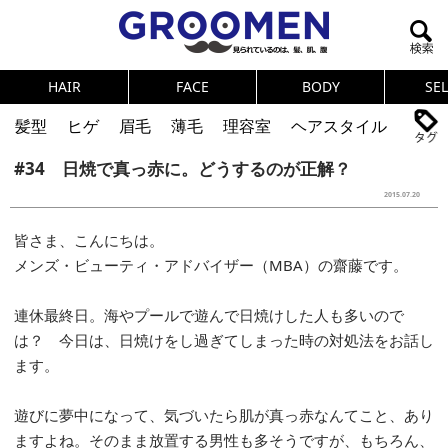
HAIR
FACE
BODY
SE
髪型
ヒゲ
眉毛
薄毛
理容室
ヘアスタイル
#34 日焼で真っ赤に。どうするのが正解？
ヘアカタログ
体臭
ニオイ
連載
2015.07.20
メンズコスメ
NEWS
PICK UP
筋肉
女の本音
皆さま、こんにちは。
テストステロン
海外セレブ
眉毛
メタボ
メンズ・ビューティ・アドバイザー（MBA）の齋藤です。
健康
スキンケア
食事
調査結果
連休最終日。海やプールで遊んで日焼けした人も多いので
は？ 今日は、日焼けをし過ぎてしまった時の対処法をお話し
トレーニング
好印象な男
頭皮ケア
ます。
ダイエット
理容室
遊びに夢中になって、気づいたら肌が真っ赤なんてこと、あり
ますよね。そのまま放置する男性も多そうですが、もちろん、