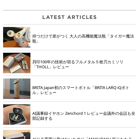
持つだけで差がつく 大人の高機能魔法瓶「タイガー魔法
瓶」
貝印100年の技術が宿るフルメタル５枚刃カミソリ
「THOLL」レビュー
BRITA Japan初のスマートボトル「BRITA LARQ iQボト
ル」レビュー
AI議事録イヤホン Zenchord 1 レビュー会議外の会話も全
部記録する